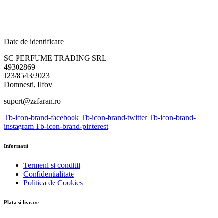
Date de identificare
SC PERFUME TRADING SRL
49302869
J23/8543/2023
Domnesti, Ilfov
suport@zafaran.ro
Tb-icon-brand-facebook
Tb-icon-brand-twitter
Tb-icon-brand-
instagram
Tb-icon-brand-pinterest
Informatii
Termeni si conditii
Confidentialitate
Politica de Cookies
Plata si livrare