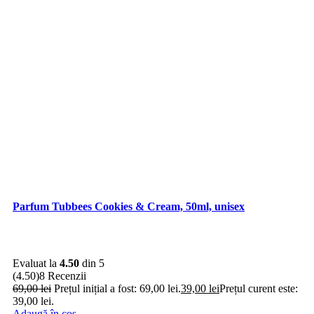
Parfum Tubbees Cookies & Cream, 50ml, unisex
Evaluat la
4.50
din 5
(4.50)
8 Recenzii
69,00
lei
Prețul inițial a fost: 69,00 lei.
39,00
lei
Prețul curent este:
39,00 lei.
Adaugă în coș