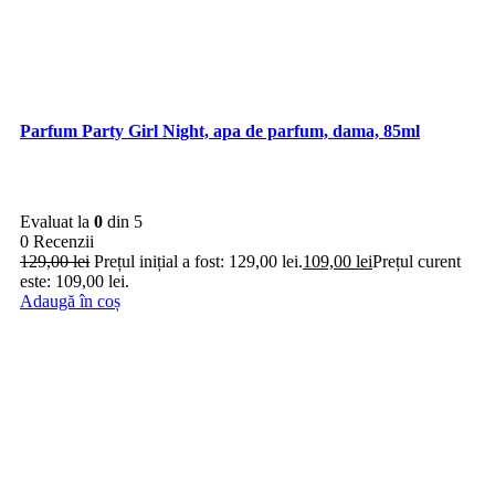
Parfum Party Girl Night, apa de parfum, dama, 85ml
Evaluat la
0
din 5
0 Recenzii
129,00
lei
Prețul inițial a fost: 129,00 lei.
109,00
lei
Prețul curent
este: 109,00 lei.
Adaugă în coș