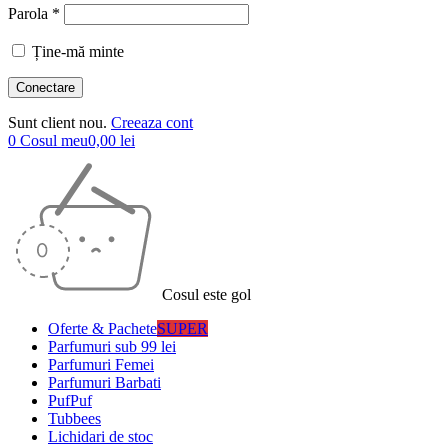
Parola *
Ține-mă minte
Sunt client nou.
Creeaza cont
0
Cosul meu
0,00
lei
Cosul este gol
Oferte & Pachete
SUPER
Parfumuri sub 99 lei
Parfumuri Femei
Parfumuri Barbati
PufPuf
Tubbees
Lichidari de stoc