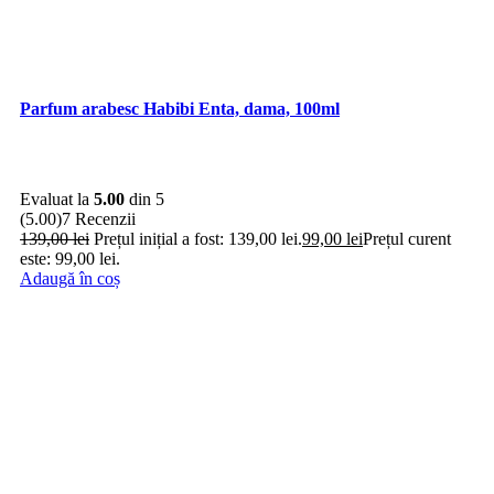
Parfum arabesc Habibi Enta, dama, 100ml
Evaluat la
5.00
din 5
(5.00)
7 Recenzii
139,00
lei
Prețul inițial a fost: 139,00 lei.
99,00
lei
Prețul curent
este: 99,00 lei.
Adaugă în coș