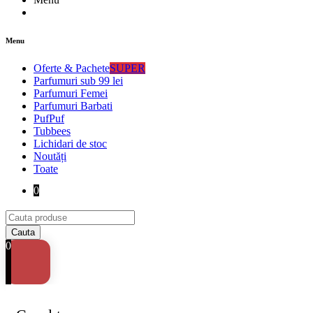
Menu
Oferte & Pachete
SUPER
Parfumuri sub 99 lei
Parfumuri Femei
Parfumuri Barbati
PufPuf
Tubbees
Lichidari de stoc
Noutăți
Toate
0
0