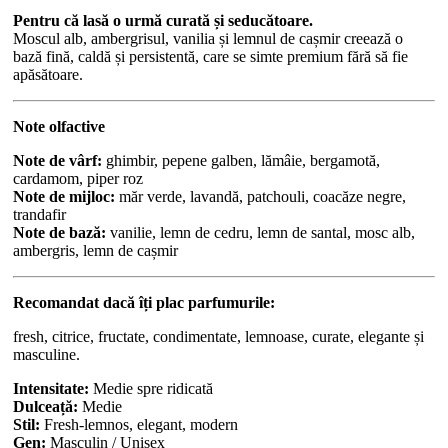
Pentru că lasă o urmă curată și seducătoare.
Moscul alb, ambergrisul, vanilia și lemnul de cașmir creează o
bază fină, caldă și persistentă, care se simte premium fără să fie
apăsătoare.
Note olfactive
Note de vârf:
ghimbir, pepene galben, lămâie, bergamotă,
cardamom, piper roz
Note de mijloc:
măr verde, lavandă, patchouli, coacăze negre,
trandafir
Note de bază:
vanilie, lemn de cedru, lemn de santal, mosc alb,
ambergris, lemn de cașmir
Recomandat dacă îți plac parfumurile:
fresh, citrice, fructate, condimentate, lemnoase, curate, elegante și
masculine.
Intensitate:
Medie spre ridicată
Dulceață:
Medie
Stil:
Fresh-lemnos, elegant, modern
Gen:
Masculin / Unisex