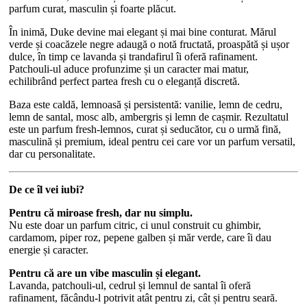
parfum curat, masculin și foarte plăcut.
În inimă, Duke devine mai elegant și mai bine conturat. Mărul
verde și coacăzele negre adaugă o notă fructată, proaspătă și ușor
dulce, în timp ce lavanda și trandafirul îi oferă rafinament.
Patchouli-ul aduce profunzime și un caracter mai matur,
echilibrând perfect partea fresh cu o eleganță discretă.
Baza este caldă, lemnoasă și persistentă: vanilie, lemn de cedru,
lemn de santal, mosc alb, ambergris și lemn de cașmir. Rezultatul
este un parfum fresh-lemnos, curat și seducător, cu o urmă fină,
masculină și premium, ideal pentru cei care vor un parfum versatil,
dar cu personalitate.
De ce îl vei iubi?
Pentru că miroase fresh, dar nu simplu.
Nu este doar un parfum citric, ci unul construit cu ghimbir,
cardamom, piper roz, pepene galben și măr verde, care îi dau
energie și caracter.
Pentru că are un vibe masculin și elegant.
Lavanda, patchouli-ul, cedrul și lemnul de santal îi oferă
rafinament, făcându-l potrivit atât pentru zi, cât și pentru seară.