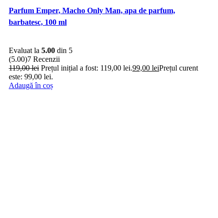
Parfum Emper, Macho Only Man, apa de parfum,
barbatesc, 100 ml
Evaluat la
5.00
din 5
(5.00)
7 Recenzii
119,00
lei
Prețul inițial a fost: 119,00 lei.
99,00
lei
Prețul curent
este: 99,00 lei.
Adaugă în coș