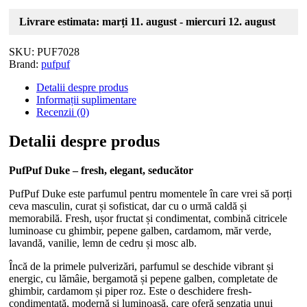
Livrare estimata: marți 11. august - miercuri 12. august
SKU:
PUF7028
Brand:
pufpuf
Detalii despre produs
Informații suplimentare
Recenzii (0)
Detalii despre produs
PufPuf Duke – fresh, elegant, seducător
PufPuf Duke este parfumul pentru momentele în care vrei să porți
ceva masculin, curat și sofisticat, dar cu o urmă caldă și
memorabilă. Fresh, ușor fructat și condimentat, combină citricele
luminoase cu ghimbir, pepene galben, cardamom, măr verde,
lavandă, vanilie, lemn de cedru și mosc alb.
Încă de la primele pulverizări, parfumul se deschide vibrant și
energic, cu lămâie, bergamotă și pepene galben, completate de
ghimbir, cardamom și piper roz. Este o deschidere fresh-
condimentată, modernă și luminoasă, care oferă senzația unui