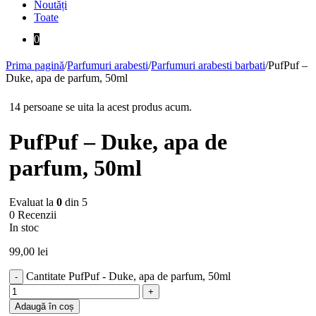
Noutăți
Toate
0
Prima pagină
/
Parfumuri arabesti
/
Parfumuri arabesti barbati
/
PufPuf –
Duke, apa de parfum, 50ml
14 persoane se uita la acest produs acum.
PufPuf – Duke, apa de
parfum, 50ml
Evaluat la
0
din 5
0 Recenzii
In stoc
99,00
lei
Cantitate PufPuf - Duke, apa de parfum, 50ml
Adaugă în coș