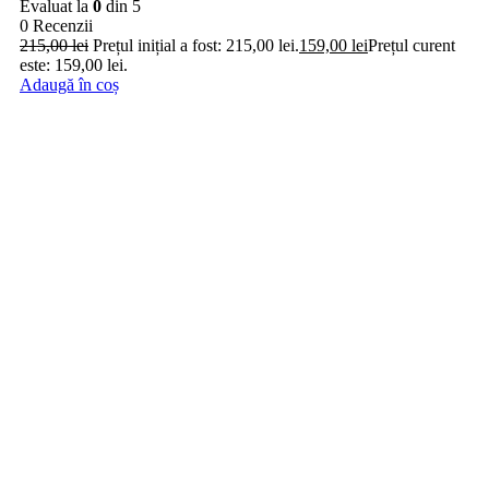
Evaluat la
0
din 5
0 Recenzii
215,00
lei
Prețul inițial a fost: 215,00 lei.
159,00
lei
Prețul curent
este: 159,00 lei.
Adaugă în coș