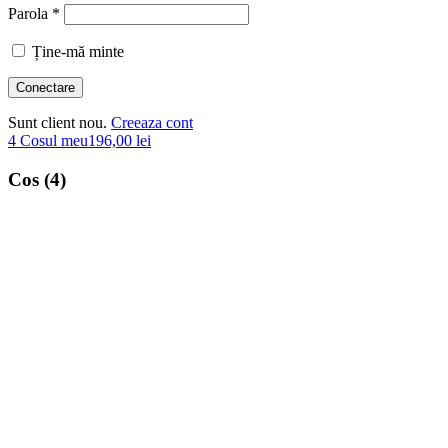
Parola *
Ține-mă minte
Sunt client nou.
Creeaza cont
4
Cosul meu
196,00
lei
Cos (4)