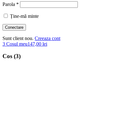
Parola *
Ține-mă minte
Sunt client nou.
Creeaza cont
3
Cosul meu
147,00
lei
Cos (3)