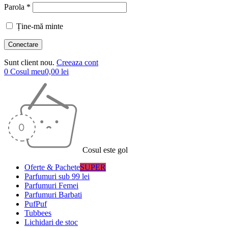
Parola *
Ține-mă minte
Sunt client nou.
Creeaza cont
0
Cosul meu
0,00
lei
Cosul este gol
Oferte & Pachete
SUPER
Parfumuri sub 99 lei
Parfumuri Femei
Parfumuri Barbati
PufPuf
Tubbees
Lichidari de stoc