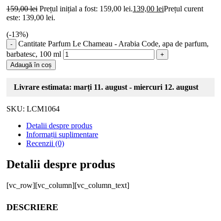
159,00
lei
Prețul inițial a fost: 159,00 lei.
139,00
lei
Prețul curent
este: 139,00 lei.
(-
13
%)
Cantitate Parfum Le Chameau - Arabia Code, apa de parfum,
barbatesc, 100 ml
Adaugă în coș
Livrare estimata: marți 11. august - miercuri 12. august
SKU:
LCM1064
Detalii despre produs
Informații suplimentare
Recenzii (0)
Detalii despre produs
[vc_row][vc_column][vc_column_text]
DESCRIERE