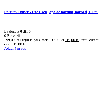
Parfum Emper - Life Code, apa de parfum, barbati, 100ml
Evaluat la
0
din 5
0 Recenzii
199,00
lei
Prețul inițial a fost: 199,00 lei.
119,00
lei
Prețul curent
este: 119,00 lei.
Adaugă în coș