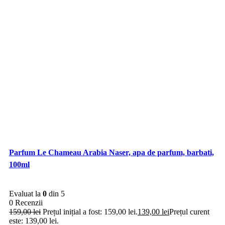
Parfum Le Chameau Arabia Naser, apa de parfum, barbati,
100ml
Evaluat la
0
din 5
0 Recenzii
159,00
lei
Prețul inițial a fost: 159,00 lei.
139,00
lei
Prețul curent
este: 139,00 lei.