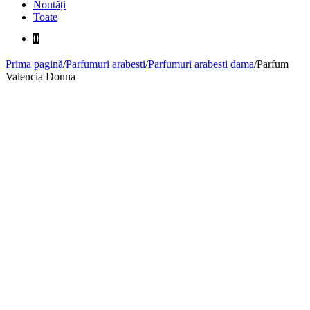
Noutăți
Toate
0
Prima pagină
/
Parfumuri arabesti
/
Parfumuri arabesti dama
/
Parfum
Valencia Donna