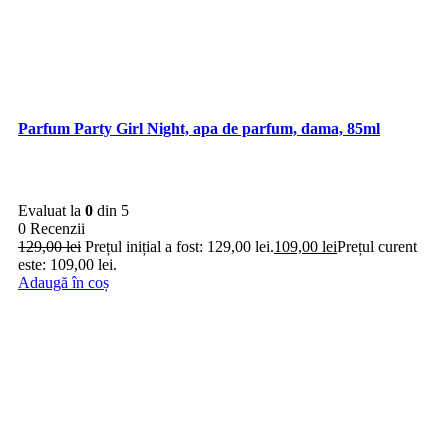
Parfum Party Girl Night, apa de parfum, dama, 85ml
Evaluat la
0
din 5
0 Recenzii
129,00
lei
Prețul inițial a fost: 129,00 lei.
109,00
lei
Prețul curent
este: 109,00 lei.
Adaugă în coș