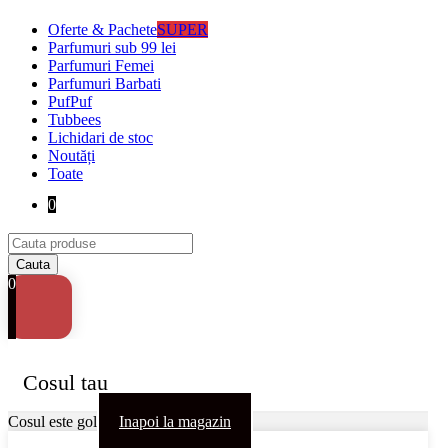
Oferte & Pachete
SUPER
Parfumuri sub 99 lei
Parfumuri Femei
Parfumuri Barbati
PufPuf
Tubbees
Lichidari de stoc
Noutăți
Toate
0
0
Cosul tau
Cosul este gol
Inapoi la magazin