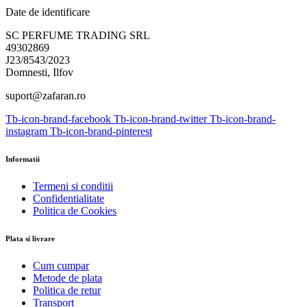
Date de identificare
SC PERFUME TRADING SRL
49302869
J23/8543/2023
Domnesti, Ilfov
suport@zafaran.ro
Tb-icon-brand-facebook
Tb-icon-brand-twitter
Tb-icon-brand-
instagram
Tb-icon-brand-pinterest
Informatii
Termeni si conditii
Confidentialitate
Politica de Cookies
Plata si livrare
Cum cumpar
Metode de plata
Politica de retur
Transport