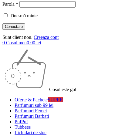
Parola *
Ține-mă minte
Sunt client nou.
Creeaza cont
0
Cosul meu
0,00
lei
Cosul este gol
Oferte & Pachete
SUPER
Parfumuri sub 99 lei
Parfumuri Femei
Parfumuri Barbati
PufPuf
Tubbees
Lichidari de stoc