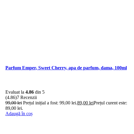
Parfum Emper, Sweet Cherry, apa de parfum, dama, 100ml
Evaluat la
4.86
din 5
(4.86)
7 Recenzii
99,00
lei
Prețul inițial a fost: 99,00 lei.
89,00
lei
Prețul curent este:
89,00 lei.
Adaugă în coș