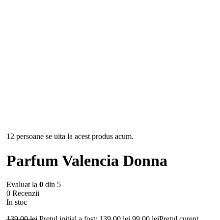
-29%
12 persoane se uita la acest produs acum.
Parfum Valencia Donna
Evaluat la
0
din 5
0 Recenzii
In stoc
139,00
lei
Prețul inițial a fost: 139,00 lei.
99,00
lei
Prețul curent