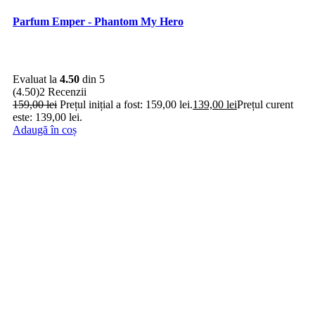
Parfum Emper - Phantom My Hero
Evaluat la
4.50
din 5
(4.50)
2 Recenzii
159,00
lei
Prețul inițial a fost: 159,00 lei.
139,00
lei
Prețul curent
este: 139,00 lei.
Adaugă în coș