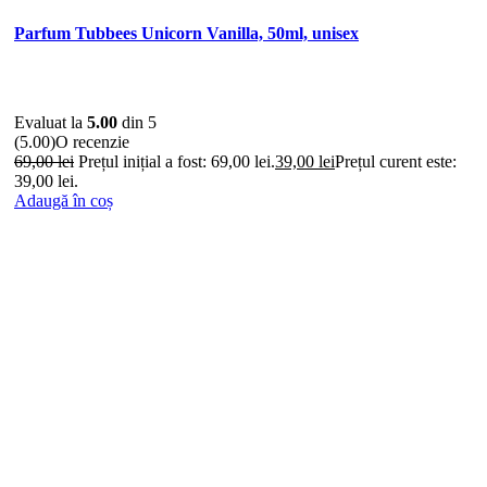
Parfum Tubbees Unicorn Vanilla, 50ml, unisex
Evaluat la
5.00
din 5
(5.00)
O recenzie
69,00
lei
Prețul inițial a fost: 69,00 lei.
39,00
lei
Prețul curent este:
39,00 lei.
Adaugă în coș