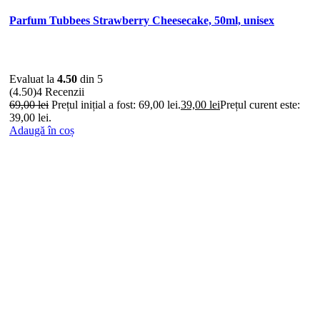
Parfum Tubbees Strawberry Cheesecake, 50ml, unisex
Evaluat la
4.50
din 5
(4.50)
4 Recenzii
69,00
lei
Prețul inițial a fost: 69,00 lei.
39,00
lei
Prețul curent este:
39,00 lei.
Adaugă în coș