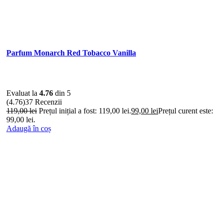
Parfum Monarch Red Tobacco Vanilla
Evaluat la
4.76
din 5
(4.76)
37 Recenzii
119,00
lei
Prețul inițial a fost: 119,00 lei.
99,00
lei
Prețul curent este:
99,00 lei.
Adaugă în coș