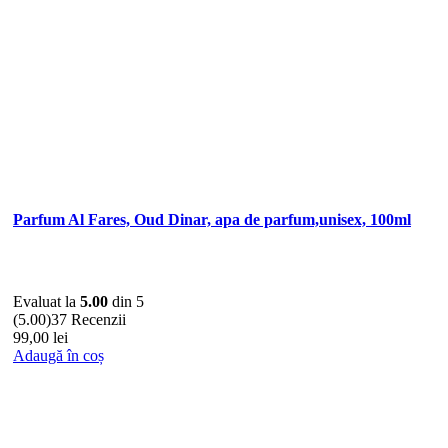
Parfum Al Fares, Oud Dinar, apa de parfum,unisex, 100ml
Evaluat la
5.00
din 5
(5.00)
37 Recenzii
99,00
lei
Adaugă în coș