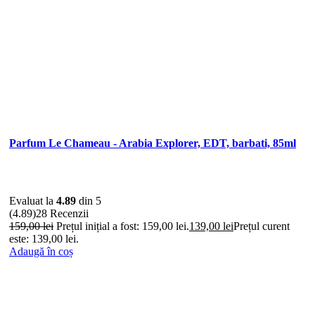
Parfum Le Chameau - Arabia Explorer, EDT, barbati, 85ml
Evaluat la
4.89
din 5
(4.89)
28 Recenzii
159,00
lei
Prețul inițial a fost: 159,00 lei.
139,00
lei
Prețul curent
este: 139,00 lei.
Adaugă în coș