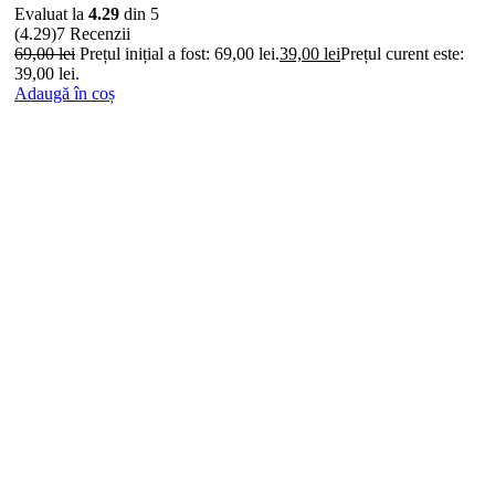
Evaluat la
4.29
din 5
(4.29)
7 Recenzii
69,00
lei
Prețul inițial a fost: 69,00 lei.
39,00
lei
Prețul curent este:
39,00 lei.
Adaugă în coș