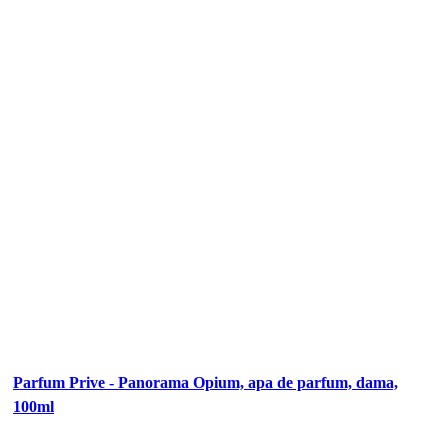
Parfum Prive - Panorama Opium, apa de parfum, dama,
100ml