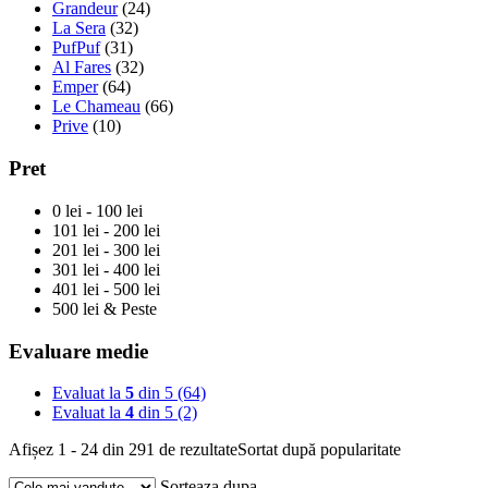
Grandeur
(24)
La Sera
(32)
PufPuf
(31)
Al Fares
(32)
Emper
(64)
Le Chameau
(66)
Prive
(10)
Pret
0 lei - 100 lei
101 lei - 200 lei
201 lei - 300 lei
301 lei - 400 lei
401 lei - 500 lei
500 lei & Peste
Evaluare medie
Evaluat la
5
din 5
(64)
Evaluat la
4
din 5
(2)
Afișez 1 - 24 din 291 de rezultate
Sortat după popularitate
Sorteaza dupa