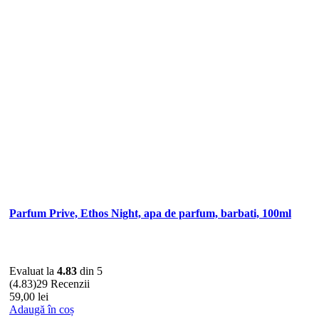
Parfum Prive, Ethos Night, apa de parfum, barbati, 100ml
Evaluat la
4.83
din 5
(4.83)
29 Recenzii
59,00
lei
Adaugă în coș