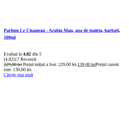
Parfum Le Chameau - Arabia Man, apa de toaleta, barbati,
100ml
Evaluat la
4.82
din 5
(4.82)
17 Recenzii
229,00
lei
Prețul inițial a fost: 229,00 lei.
139,00
lei
Prețul curent
este: 139,00 lei.
Citește mai mult