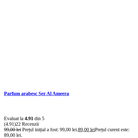
Parfum arabesc Ser Al Ameera
Evaluat la
4.91
din 5
(4.91)
22 Recenzii
99,00
lei
Prețul inițial a fost: 99,00 lei.
89,00
lei
Prețul curent este:
89,00 lei.