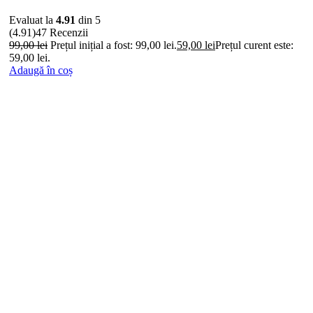
Evaluat la
4.91
din 5
(4.91)
47 Recenzii
99,00
lei
Prețul inițial a fost: 99,00 lei.
59,00
lei
Prețul curent este:
59,00 lei.
Adaugă în coș