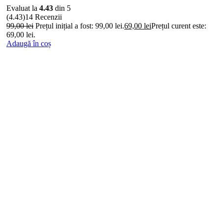
Evaluat la
4.43
din 5
(4.43)
14 Recenzii
99,00
lei
Prețul inițial a fost: 99,00 lei.
69,00
lei
Prețul curent este:
69,00 lei.
Adaugă în coș