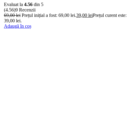
Evaluat la
4.56
din 5
(4.56)
9 Recenzii
69,00
lei
Prețul inițial a fost: 69,00 lei.
39,00
lei
Prețul curent este:
39,00 lei.
Adaugă în coș