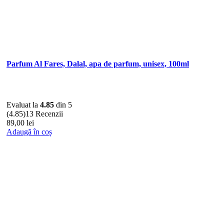
Parfum Al Fares, Dalal, apa de parfum, unisex, 100ml
Evaluat la
4.85
din 5
(4.85)
13 Recenzii
89,00
lei
Adaugă în coș