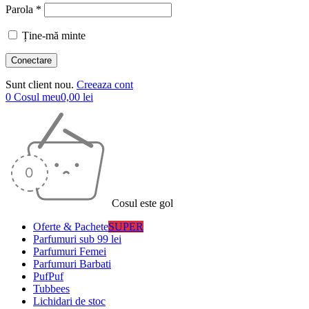
Parola *
Ține-mă minte
Sunt client nou.
Creeaza cont
0
Cosul meu
0,00
lei
Cosul este gol
Oferte & Pachete
SUPER
Parfumuri sub 99 lei
Parfumuri Femei
Parfumuri Barbati
PufPuf
Tubbees
Lichidari de stoc