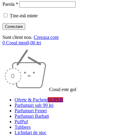
Parola *
Ține-mă minte
Sunt client nou.
Creeaza cont
0
Cosul meu
0,00
lei
Cosul este gol
Oferte & Pachete
SUPER
Parfumuri sub 99 lei
Parfumuri Femei
Parfumuri Barbati
PufPuf
Tubbees
Lichidari de stoc