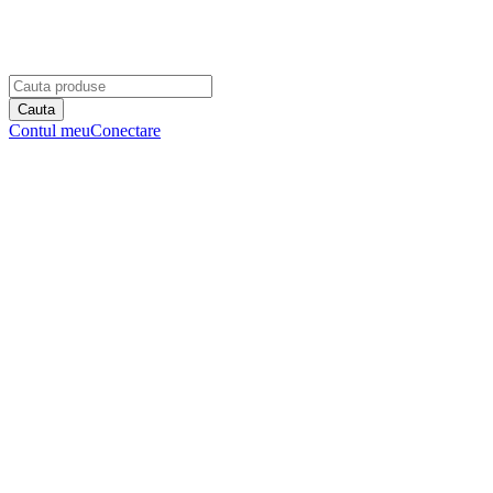
Contul meu
Conectare
Nume utilizator sau adresa de email *
Parola *
Ține-mă minte
Sunt client nou.
Creeaza cont
0
Cosul meu
0,00
lei