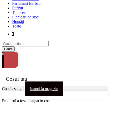
Parfumuri Barbati
PufPuf
Tubbees
Lichidari de stoc
Noutăți
Toate
0
0
Cosul tau
Cosul este gol
Inapoi la magazin
Produsul a fost adaugat in cos