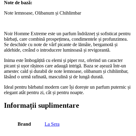
Note de bază:
Note lemnoase, Olibanum și Chihlimbar
Noir Homme Extreme este un parfum îndrăzneț și sofisticat pentru
bărbați, care combină prospețimea, condimentele și profunzimea.
Se deschide cu note de vârf picante de lămâie, bergamotă și
aldehide, creând o introducere luminoasă și revigorantă.
Inima este îmbogățită cu elemi și piper roz, oferind un caracter
picant și ușor rășinos care adaugă intrigă. Baza se așează într-un
amestec cald și durabil de note lemnoase, olibanum și chihlimbar,
lăsând o urmă rafinată, masculină și de lungă durată.
Ideal pentru bărbatul modern care își dorește un parfum puternic și
elegant atât pentru zi, cât și pentru noapte.
Informații suplimentare
Brand
La Sera