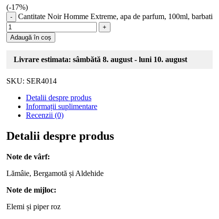
(-
17
%)
Cantitate Noir Homme Extreme, apa de parfum, 100ml, barbati
Adaugă în coș
Livrare estimata: sâmbătă 8. august - luni 10. august
SKU:
SER4014
Detalii despre produs
Informații suplimentare
Recenzii (0)
Detalii despre produs
Note de vârf:
Lămâie, Bergamotă și Aldehide
Note de mijloc:
Elemi și piper roz