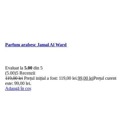
Parfum arabesc Jamal Al Ward
Evaluat la
5.00
din 5
(5.00)
5 Recenzii
119,00
lei
Prețul inițial a fost: 119,00 lei.
99,00
lei
Prețul curent
este: 99,00 lei.
Adaugă în coș