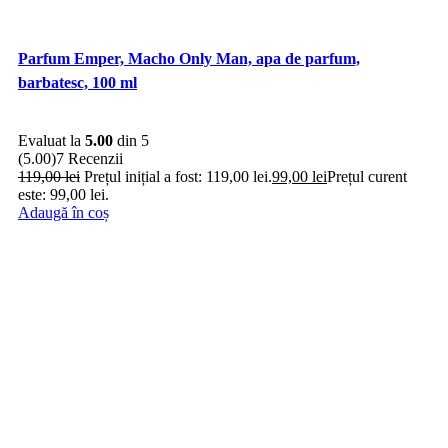
Parfum Emper, Macho Only Man, apa de parfum,
barbatesc, 100 ml
Evaluat la
5.00
din 5
(5.00)
7 Recenzii
119,00
lei
Prețul inițial a fost: 119,00 lei.
99,00
lei
Prețul curent
este: 99,00 lei.
Adaugă în coș