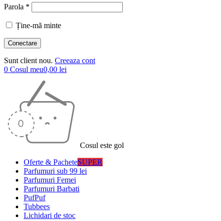
Parola *
Ține-mă minte
Sunt client nou.
Creeaza cont
0
Cosul meu
0,00
lei
Cosul este gol
Oferte & Pachete
SUPER
Parfumuri sub 99 lei
Parfumuri Femei
Parfumuri Barbati
PufPuf
Tubbees
Lichidari de stoc