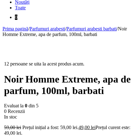
Noutăți
Toate
0
Prima pagină
/
Parfumuri arabesti
/
Parfumuri arabesti barbati
/
Noir
Homme Extreme, apa de parfum, 100ml, barbati
-17%
12 persoane se uita la acest produs acum.
Noir Homme Extreme, apa de
parfum, 100ml, barbati
Evaluat la
0
din 5
0 Recenzii
In stoc
59,00
lei
Prețul inițial a fost: 59,00 lei.
49,00
lei
Prețul curent este:
49,00 lei.