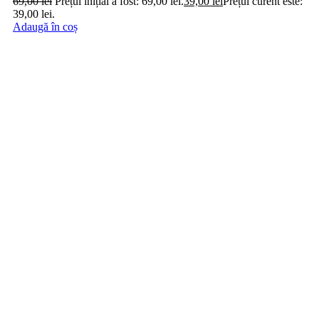
69,00
lei
Prețul inițial a fost: 69,00 lei.
39,00
lei
Prețul curent este:
39,00 lei.
Adaugă în coș