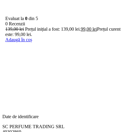
Evaluat la
0
din 5
0 Recenzii
139,00
lei
Prețul inițial a fost: 139,00 lei.
99,00
lei
Prețul curent
este: 99,00 lei.
Adaugă în coș
Date de identificare
SC PERFUME TRADING SRL
49302869