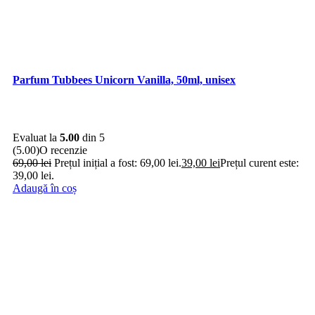
Parfum Tubbees Unicorn Vanilla, 50ml, unisex
Evaluat la
5.00
din 5
(5.00)
O recenzie
69,00
lei
Prețul inițial a fost: 69,00 lei.
39,00
lei
Prețul curent este:
39,00 lei.
Adaugă în coș