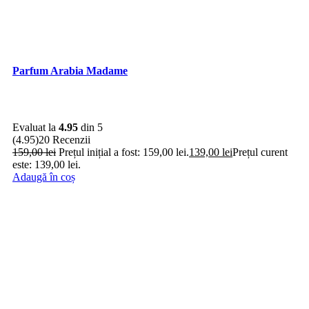
Parfum Arabia Madame
Evaluat la
4.95
din 5
(4.95)
20 Recenzii
159,00
lei
Prețul inițial a fost: 159,00 lei.
139,00
lei
Prețul curent
este: 139,00 lei.
Adaugă în coș