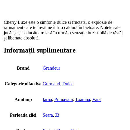
Cherry Luxe este o simfonie dulce și fructată, o explozie de
rafinament care te învăluie într-o căldură îmbietoare. Notele sale
jucăușe și seducătoare lasă în urmă o senzație irezistibilă de răsfăț
și libertate absolută.
Informații suplimentare
Brand
Grandeur
Categorie olfactiva
Gurmand
,
Dulce
Anotimp
Iarna
,
Primavara
,
Toamna
,
Vara
Perioada zilei
Seara
,
Zi