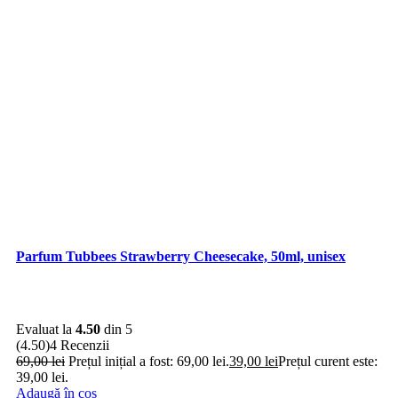
Parfum Tubbees Strawberry Cheesecake, 50ml, unisex
Evaluat la
4.50
din 5
(4.50)
4 Recenzii
69,00
lei
Prețul inițial a fost: 69,00 lei.
39,00
lei
Prețul curent este:
39,00 lei.
Adaugă în coș