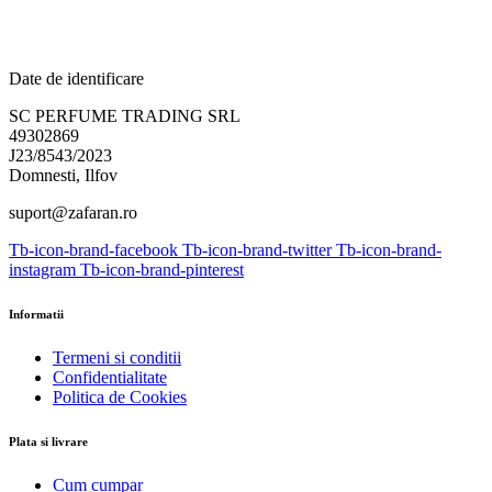
Date de identificare
SC PERFUME TRADING SRL
49302869
J23/8543/2023
Domnesti, Ilfov
suport@zafaran.ro
Tb-icon-brand-facebook
Tb-icon-brand-twitter
Tb-icon-brand-
instagram
Tb-icon-brand-pinterest
Informatii
Termeni si conditii
Confidentialitate
Politica de Cookies
Plata si livrare
Cum cumpar