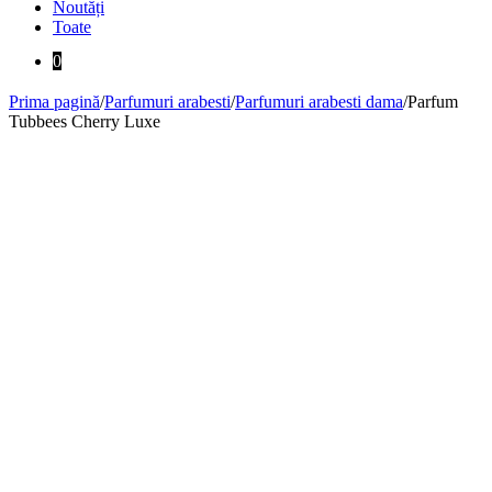
Noutăți
Toate
0
Prima pagină
/
Parfumuri arabesti
/
Parfumuri arabesti dama
/
Parfum
Tubbees Cherry Luxe