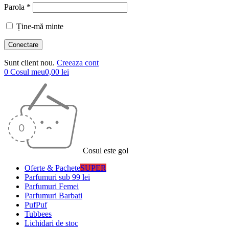
Parola *
Ține-mă minte
Sunt client nou.
Creeaza cont
0
Cosul meu
0,00
lei
Cosul este gol
Oferte & Pachete
SUPER
Parfumuri sub 99 lei
Parfumuri Femei
Parfumuri Barbati
PufPuf
Tubbees
Lichidari de stoc