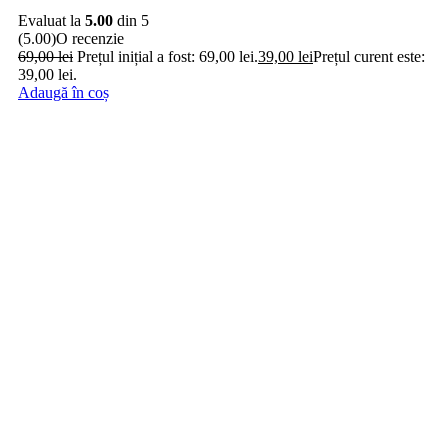
Evaluat la
5.00
din 5
(5.00)
O recenzie
69,00
lei
Prețul inițial a fost: 69,00 lei.
39,00
lei
Prețul curent este:
39,00 lei.
Adaugă în coș