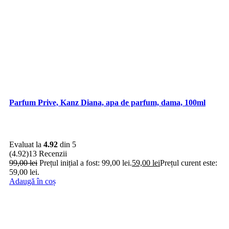
Parfum Prive, Kanz Diana, apa de parfum, dama, 100ml
Evaluat la
4.92
din 5
(4.92)
13 Recenzii
99,00
lei
Prețul inițial a fost: 99,00 lei.
59,00
lei
Prețul curent este:
59,00 lei.
Adaugă în coș