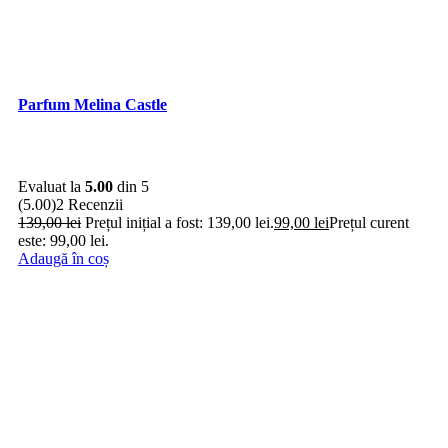
Parfum Melina Castle
Evaluat la
5.00
din 5
(5.00)
2 Recenzii
139,00
lei
Prețul inițial a fost: 139,00 lei.
99,00
lei
Prețul curent
este: 99,00 lei.
Adaugă în coș