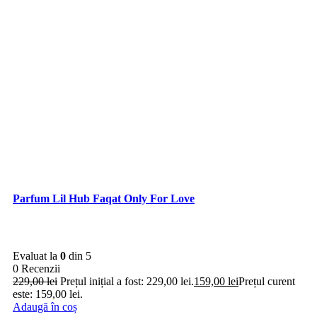
Parfum Lil Hub Faqat Only For Love
Evaluat la
0
din 5
0 Recenzii
229,00
lei
Prețul inițial a fost: 229,00 lei.
159,00
lei
Prețul curent
este: 159,00 lei.
Adaugă în coș