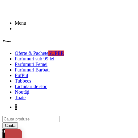
Menu
Menu
Oferte & Pachete
SUPER
Parfumuri sub 99 lei
Parfumuri Femei
Parfumuri Barbati
PufPuf
Tubbees
Lichidari de stoc
Noutăți
Toate
0
0