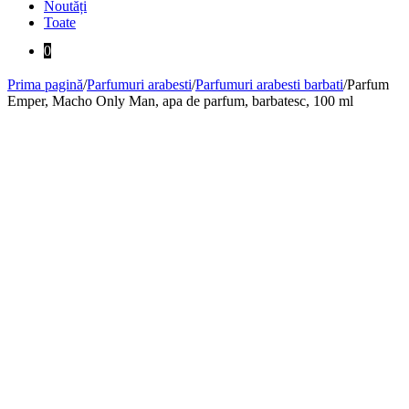
Noutăți
Toate
0
Prima pagină
/
Parfumuri arabesti
/
Parfumuri arabesti barbati
/
Parfum
Emper, Macho Only Man, apa de parfum, barbatesc, 100 ml