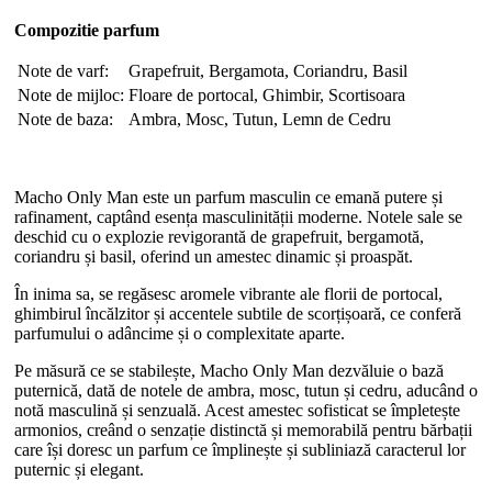
Compozitie parfum
Note de varf:
Grapefruit, Bergamota, Coriandru, Basil
Note de mijloc:
Floare de portocal, Ghimbir, Scortisoara
Note de baza:
Ambra, Mosc, Tutun, Lemn de Cedru
Macho Only Man este un parfum masculin ce emană putere și
rafinament, captând esența masculinității moderne. Notele sale se
deschid cu o explozie revigorantă de grapefruit, bergamotă,
coriandru și basil, oferind un amestec dinamic și proaspăt.
În inima sa, se regăsesc aromele vibrante ale florii de portocal,
ghimbirul încălzitor și accentele subtile de scorțișoară, ce conferă
parfumului o adâncime și o complexitate aparte.
Pe măsură ce se stabilește, Macho Only Man dezvăluie o bază
puternică, dată de notele de ambra, mosc, tutun și cedru, aducând o
notă masculină și senzuală. Acest amestec sofisticat se împletește
armonios, creând o senzație distinctă și memorabilă pentru bărbații
care își doresc un parfum ce împlinește și subliniază caracterul lor
puternic și elegant.