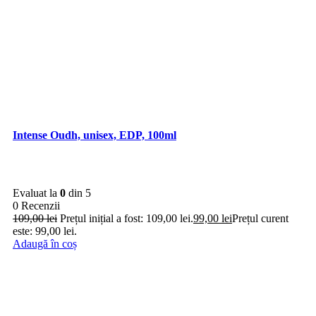
Intense Oudh, unisex, EDP, 100ml
Evaluat la
0
din 5
0 Recenzii
109,00
lei
Prețul inițial a fost: 109,00 lei.
99,00
lei
Prețul curent
este: 99,00 lei.
Adaugă în coș