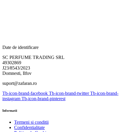
Date de identificare
SC PERFUME TRADING SRL
49302869
J23/8543/2023
Domnesti, Ilfov
suport@zafaran.ro
Tb-icon-brand-facebook
Tb-icon-brand-twitter
Tb-icon-brand-
instagram
Tb-icon-brand-pinterest
Informatii
Termeni si conditii
Confidentialitate