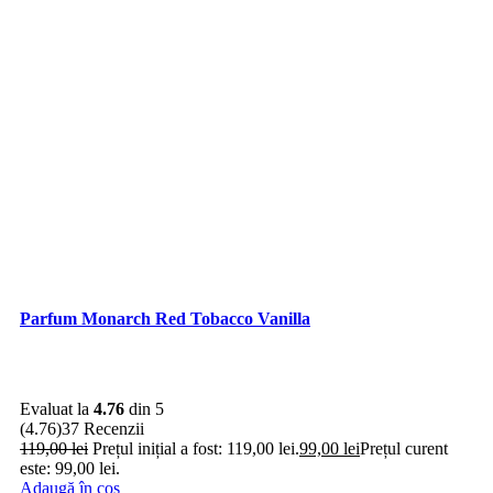
Parfum Monarch Red Tobacco Vanilla
Evaluat la
4.76
din 5
(4.76)
37 Recenzii
119,00
lei
Prețul inițial a fost: 119,00 lei.
99,00
lei
Prețul curent
este: 99,00 lei.
Adaugă în coș