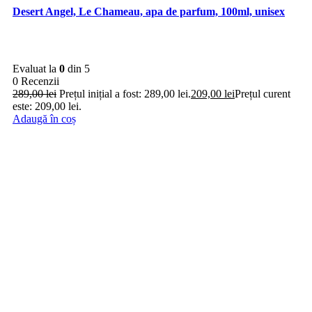
Desert Angel, Le Chameau, apa de parfum, 100ml, unisex
Evaluat la
0
din 5
0 Recenzii
289,00
lei
Prețul inițial a fost: 289,00 lei.
209,00
lei
Prețul curent
este: 209,00 lei.
Adaugă în coș