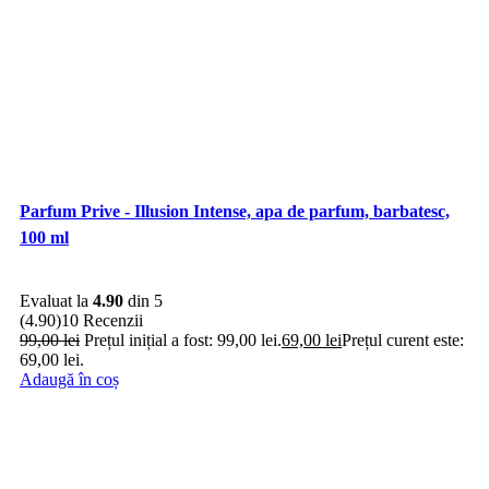
Parfum Prive - Illusion Intense, apa de parfum, barbatesc,
100 ml
Evaluat la
4.90
din 5
(4.90)
10 Recenzii
99,00
lei
Prețul inițial a fost: 99,00 lei.
69,00
lei
Prețul curent este:
69,00 lei.
Adaugă în coș