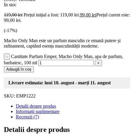
In stoc
119,00
lei
Prețul inițial a fost: 119,00 lei.
99,00
lei
Prețul curent este:
99,00 lei.
(-
17
%)
Macho Only Man este un parfum masculin ce emană putere și
rafinament, captând esența masculinității moderne.
Cantitate Parfum Emper, Macho Only Man, apa de parfum,
barbatesc, 100 ml
Adaugă în coș
Livrare estimata: luni 10. august - marți 11. august
SKU:
EMP1222
Detalii despre produs
Informații suplimentare
Recenzii (7)
Detalii despre produs