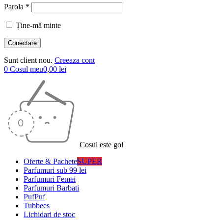
Parola *
Ține-mă minte
Sunt client nou.
Creeaza cont
0
Cosul meu
0,00
lei
Cosul este gol
Oferte & Pachete
SUPER
Parfumuri sub 99 lei
Parfumuri Femei
Parfumuri Barbati
PufPuf
Tubbees
Lichidari de stoc