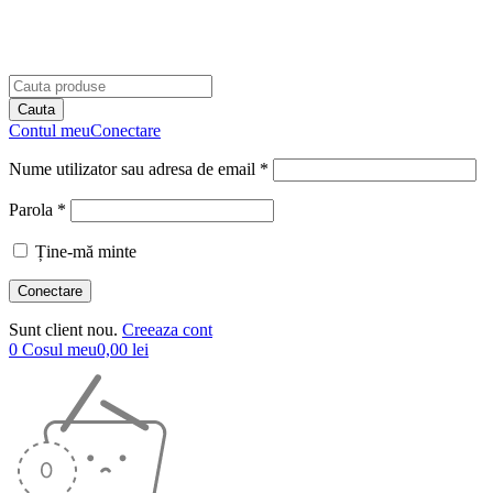
Contul meu
Conectare
Nume utilizator sau adresa de email *
Parola *
Ține-mă minte
Sunt client nou.
Creeaza cont
0
Cosul meu
0,00
lei