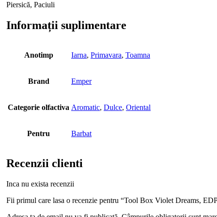
Piersică, Paciuli
Informații suplimentare
Anotimp
Iarna
,
Primavara
,
Toamna
Brand
Emper
Categorie olfactiva
Aromatic
,
Dulce
,
Oriental
Pentru
Barbat
Recenzii clienti
Inca nu exista recenzii
Fii primul care lasa o recenzie pentru “Tool Box Violet Dreams, ED
Adresa ta de email nu va fi publicată.
Câmpurile obligatorii sunt mar