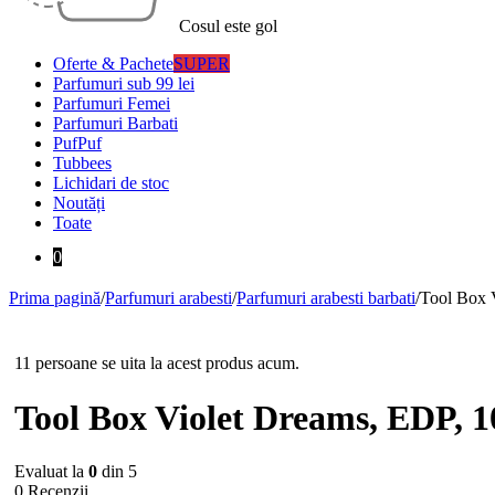
Cosul este gol
Oferte & Pachete
SUPER
Parfumuri sub 99 lei
Parfumuri Femei
Parfumuri Barbati
PufPuf
Tubbees
Lichidari de stoc
Noutăți
Toate
0
Prima pagină
/
Parfumuri arabesti
/
Parfumuri arabesti barbati
/
Tool Box 
11 persoane se uita la acest produs acum.
Tool Box Violet Dreams, EDP, 
Evaluat la
0
din 5
0 Recenzii