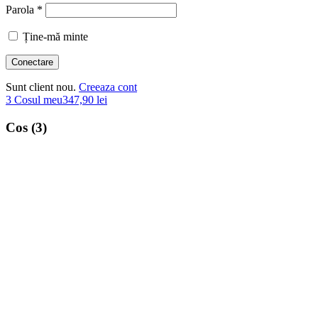
Parola *
Ține-mă minte
Sunt client nou.
Creeaza cont
3
Cosul meu
347,90
lei
Cos (3)