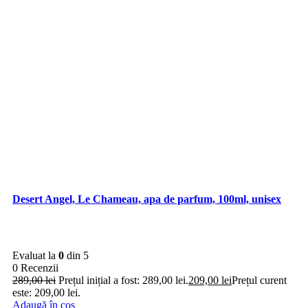
Desert Angel, Le Chameau, apa de parfum, 100ml, unisex
Evaluat la
0
din 5
0 Recenzii
289,00
lei
Prețul inițial a fost: 289,00 lei.
209,00
lei
Prețul curent
este: 209,00 lei.
Adaugă în coș