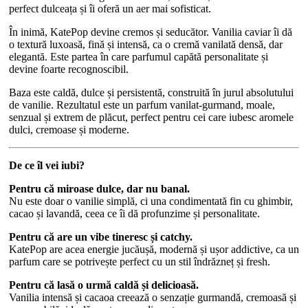
perfect dulceața și îi oferă un aer mai sofisticat.
În inimă, KatePop devine cremos și seducător. Vanilia caviar îi dă
o textură luxoasă, fină și intensă, ca o cremă vanilată densă, dar
elegantă. Este partea în care parfumul capătă personalitate și
devine foarte recognoscibil.
Baza este caldă, dulce și persistentă, construită în jurul absolutului
de vanilie. Rezultatul este un parfum vanilat-gurmand, moale,
senzual și extrem de plăcut, perfect pentru cei care iubesc aromele
dulci, cremoase și moderne.
De ce îl vei iubi?
Pentru că miroase dulce, dar nu banal.
Nu este doar o vanilie simplă, ci una condimentată fin cu ghimbir,
cacao și lavandă, ceea ce îi dă profunzime și personalitate.
Pentru că are un vibe tineresc și catchy.
KatePop are acea energie jucăușă, modernă și ușor addictive, ca un
parfum care se potrivește perfect cu un stil îndrăzneț și fresh.
Pentru că lasă o urmă caldă și delicioasă.
Vanilia intensă și cacaoa creează o senzație gurmandă, cremoasă și