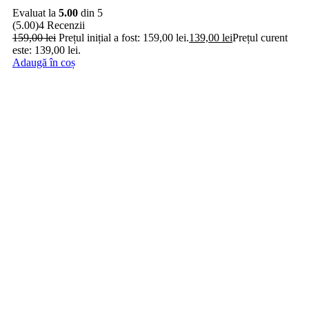
Evaluat la
5.00
din 5
(5.00)
4 Recenzii
159,00
lei
Prețul inițial a fost: 159,00 lei.
139,00
lei
Prețul curent
este: 139,00 lei.
Adaugă în coș