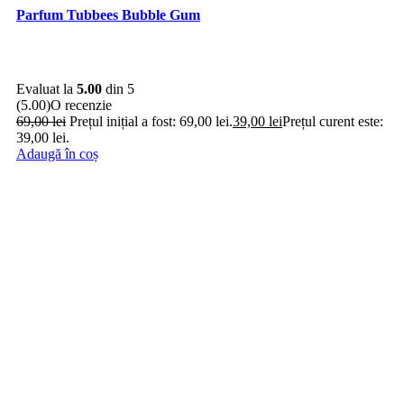
Parfum Tubbees Bubble Gum
Evaluat la
5.00
din 5
(5.00)
O recenzie
69,00
lei
Prețul inițial a fost: 69,00 lei.
39,00
lei
Prețul curent este:
39,00 lei.
Adaugă în coș