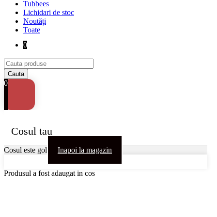
Tubbees
Lichidari de stoc
Noutăți
Toate
0
0
Cosul tau
Cosul este gol
Inapoi la magazin
Produsul a fost adaugat in cos