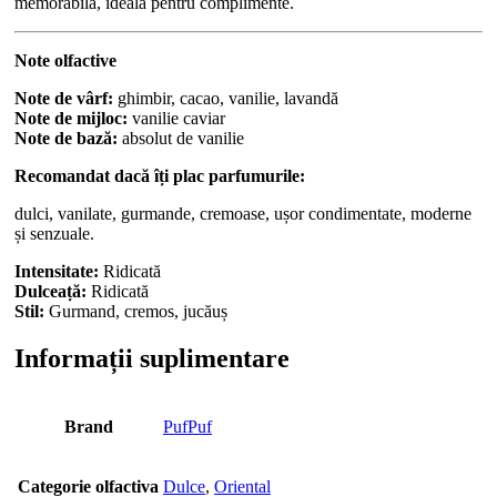
memorabilă, ideală pentru complimente.
Note olfactive
Note de vârf:
ghimbir, cacao, vanilie, lavandă
Note de mijloc:
vanilie caviar
Note de bază:
absolut de vanilie
Recomandat dacă îți plac parfumurile:
dulci, vanilate, gurmande, cremoase, ușor condimentate, moderne
și senzuale.
Intensitate:
Ridicată
Dulceață:
Ridicată
Stil:
Gurmand, cremos, jucăuș
Informații suplimentare
Brand
PufPuf
Categorie olfactiva
Dulce
,
Oriental