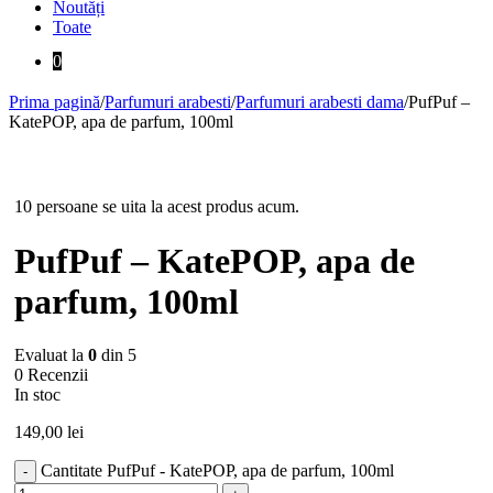
Noutăți
Toate
0
Prima pagină
/
Parfumuri arabesti
/
Parfumuri arabesti dama
/
PufPuf –
KatePOP, apa de parfum, 100ml
10 persoane se uita la acest produs acum.
PufPuf – KatePOP, apa de
parfum, 100ml
Evaluat la
0
din 5
0 Recenzii
In stoc
149,00
lei
Cantitate PufPuf - KatePOP, apa de parfum, 100ml