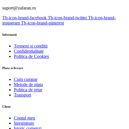
suport@zafaran.ro
Tb-icon-brand-facebook
Tb-icon-brand-twitter
Tb-icon-brand-
instagram
Tb-icon-brand-pinterest
Informatii
Termeni si conditii
Confidentialitate
Politica de Cookies
Plata si livrare
Cum cumpar
Metode de plata
Politica de retur
Transport
Client
Contul meu
Inregistrare
Istoric comenzi