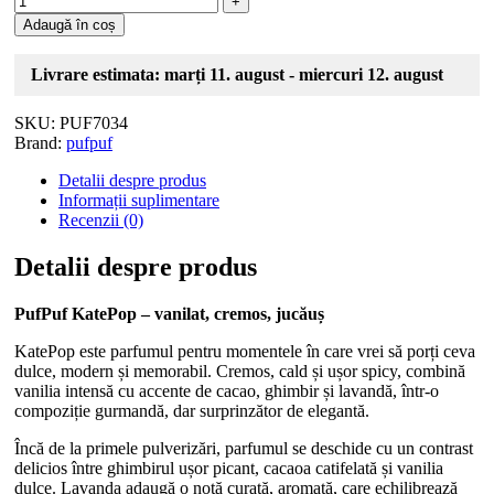
Adaugă în coș
Livrare estimata: marți 11. august - miercuri 12. august
SKU:
PUF7034
Brand:
pufpuf
Detalii despre produs
Informații suplimentare
Recenzii (0)
Detalii despre produs
PufPuf KatePop – vanilat, cremos, jucăuș
KatePop este parfumul pentru momentele în care vrei să porți ceva
dulce, modern și memorabil. Cremos, cald și ușor spicy, combină
vanilia intensă cu accente de cacao, ghimbir și lavandă, într-o
compoziție gurmandă, dar surprinzător de elegantă.
Încă de la primele pulverizări, parfumul se deschide cu un contrast
delicios între ghimbirul ușor picant, cacaoa catifelată și vanilia
dulce. Lavanda adaugă o notă curată, aromată, care echilibrează