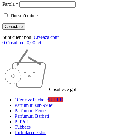
Parola *
Ține-mă minte
Sunt client nou.
Creeaza cont
0
Cosul meu
0,00
lei
Cosul este gol
Oferte & Pachete
SUPER
Parfumuri sub 99 lei
Parfumuri Femei
Parfumuri Barbati
PufPuf
Tubbees
Lichidari de stoc