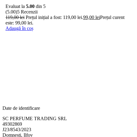
Evaluat la
5.00
din 5
(5.00)
5 Recenzii
119,00
lei
Prețul inițial a fost: 119,00 lei.
99,00
lei
Prețul curent
este: 99,00 lei.
Adaugă în coș
Date de identificare
SC PERFUME TRADING SRL
49302869
J23/8543/2023
Domnesti, Ilfov