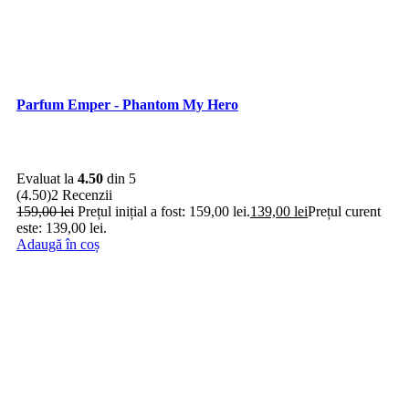
Parfum Emper - Phantom My Hero
Evaluat la
4.50
din 5
(4.50)
2 Recenzii
159,00
lei
Prețul inițial a fost: 159,00 lei.
139,00
lei
Prețul curent
este: 139,00 lei.
Adaugă în coș