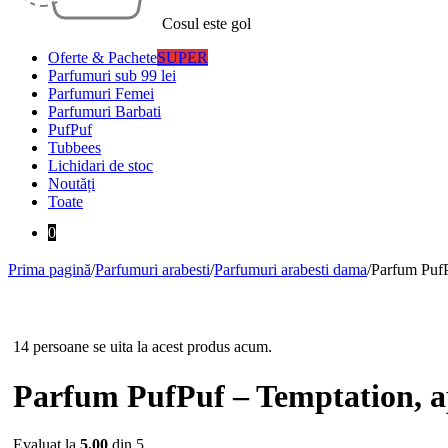
Cosul este gol
Oferte & Pachete
SUPER
Parfumuri sub 99 lei
Parfumuri Femei
Parfumuri Barbati
PufPuf
Tubbees
Lichidari de stoc
Noutăți
Toate
0
Prima pagină
/
Parfumuri arabesti
/
Parfumuri arabesti dama
/
Parfum PufP
14 persoane se uita la acest produs acum.
Parfum PufPuf – Temptation, 
Evaluat la
5.00
din 5