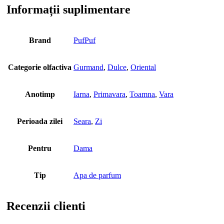
Informații suplimentare
Brand
PufPuf
Categorie olfactiva
Gurmand
,
Dulce
,
Oriental
Anotimp
Iarna
,
Primavara
,
Toamna
,
Vara
Perioada zilei
Seara
,
Zi
Pentru
Dama
Tip
Apa de parfum
Recenzii clienti