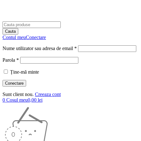
Contul meu
Conectare
Nume utilizator sau adresa de email *
Parola *
Ține-mă minte
Sunt client nou.
Creeaza cont
0
Cosul meu
0,00
lei