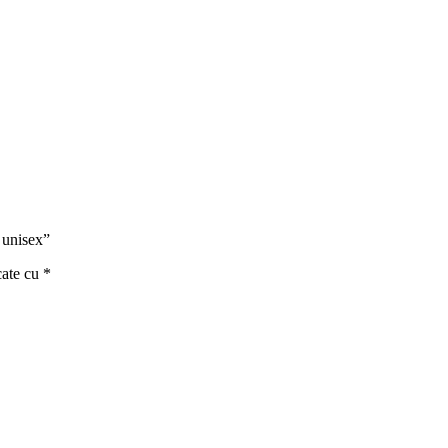
 unisex”
cate cu
*