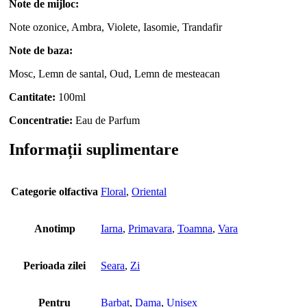
Note de mijloc:
Note ozonice, Ambra, Violete, Iasomie, Trandafir
Note de baza:
Mosc, Lemn de santal, Oud, Lemn de mesteacan
Cantitate:
100ml
Concentratie:
Eau de Parfum
Informații suplimentare
Categorie olfactiva
Floral
,
Oriental
Anotimp
Iarna
,
Primavara
,
Toamna
,
Vara
Perioada zilei
Seara
,
Zi
Pentru
Barbat
,
Dama
,
Unisex