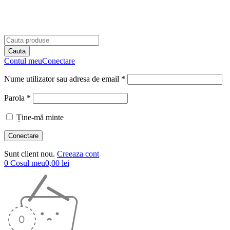
Contul meu
Conectare
Nume utilizator sau adresa de email *
Parola *
Ține-mă minte
Sunt client nou.
Creeaza cont
0
Cosul meu
0,00
lei