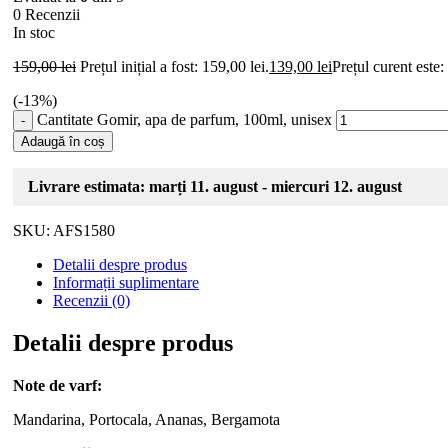
0 Recenzii
In stoc
159,00
lei
Prețul inițial a fost: 159,00 lei.
139,00
lei
Prețul curent este:
(-
13
%)
Cantitate Gomir, apa de parfum, 100ml, unisex
Adaugă în coș
Livrare estimata: marți 11. august - miercuri 12. august
SKU:
AFS1580
Detalii despre produs
Informații suplimentare
Recenzii (0)
Detalii despre produs
Note de varf:
Mandarina, Portocala, Ananas, Bergamota