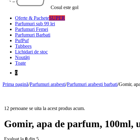
Cosul este gol
Oferte & Pachete
SUPER
Parfumuri sub 99 lei
Parfumuri Femei
Parfumuri Barbati
PufPuf
Tubbees
Lichidari de stoc
Noutăți
Toate
0
Prima pagină
/
Parfumuri arabesti
/
Parfumuri arabesti barbati
/
Gomir, apa
-13%
12 persoane se uita la acest produs acum.
Gomir, apa de parfum, 100ml, 
Evaluat la
0
din 5