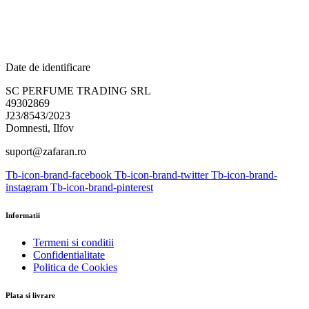
Date de identificare
SC PERFUME TRADING SRL
49302869
J23/8543/2023
Domnesti, Ilfov
suport@zafaran.ro
Tb-icon-brand-facebook
Tb-icon-brand-twitter
Tb-icon-brand-
instagram
Tb-icon-brand-pinterest
Informatii
Termeni si conditii
Confidentialitate
Politica de Cookies
Plata si livrare