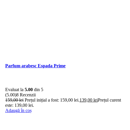
Parfum arabesc Espada Prime
Evaluat la
5.00
din 5
(5.00)
8 Recenzii
159,00
lei
Prețul inițial a fost: 159,00 lei.
139,00
lei
Prețul curent
este: 139,00 lei.
Adaugă în coș