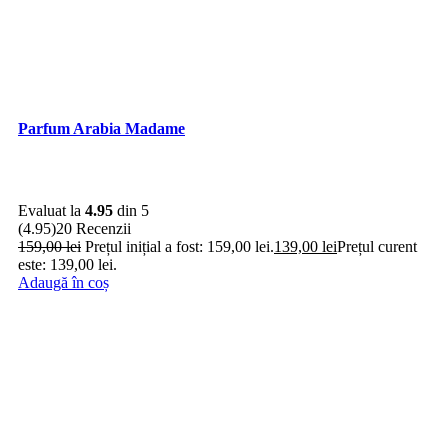
Parfum Arabia Madame
Evaluat la
4.95
din 5
(4.95)
20 Recenzii
159,00
lei
Prețul inițial a fost: 159,00 lei.
139,00
lei
Prețul curent
este: 139,00 lei.
Adaugă în coș