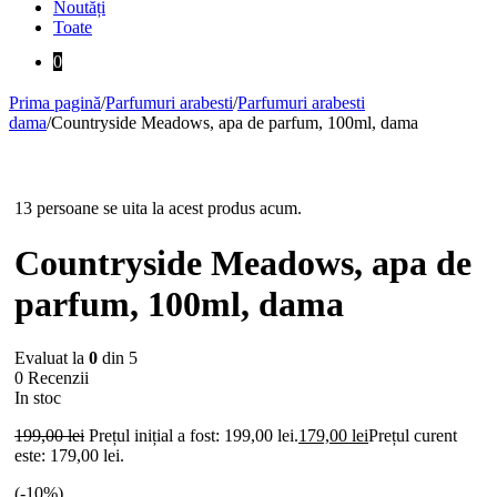
Noutăți
Toate
0
Prima pagină
/
Parfumuri arabesti
/
Parfumuri arabesti
dama
/
Countryside Meadows, apa de parfum, 100ml, dama
-10%
13 persoane se uita la acest produs acum.
Countryside Meadows, apa de
parfum, 100ml, dama
Evaluat la
0
din 5
0 Recenzii
In stoc
199,00
lei
Prețul inițial a fost: 199,00 lei.
179,00
lei
Prețul curent
este: 179,00 lei.
(-
10
%)