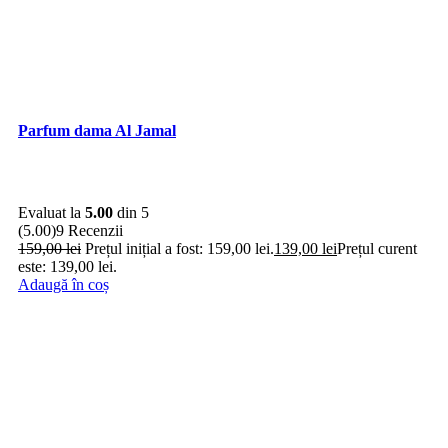
Parfum dama Al Jamal
Evaluat la
5.00
din 5
(5.00)
9 Recenzii
159,00
lei
Prețul inițial a fost: 159,00 lei.
139,00
lei
Prețul curent
este: 139,00 lei.
Adaugă în coș