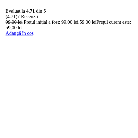
Evaluat la
4.71
din 5
(4.71)
7 Recenzii
99,00
lei
Prețul inițial a fost: 99,00 lei.
59,00
lei
Prețul curent este:
59,00 lei.
Adaugă în coș