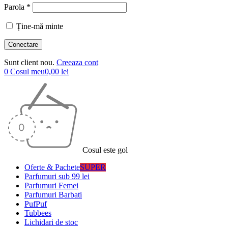
Parola *
Ține-mă minte
Sunt client nou.
Creeaza cont
0
Cosul meu
0,00
lei
Cosul este gol
Oferte & Pachete
SUPER
Parfumuri sub 99 lei
Parfumuri Femei
Parfumuri Barbati
PufPuf
Tubbees
Lichidari de stoc