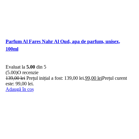
Parfum Al Fares Nahr Al Oud, apa de parfum, unisex,
100ml
Evaluat la
5.00
din 5
(5.00)
O recenzie
139,00
lei
Prețul inițial a fost: 139,00 lei.
99,00
lei
Prețul curent
este: 99,00 lei.
Adaugă în coș