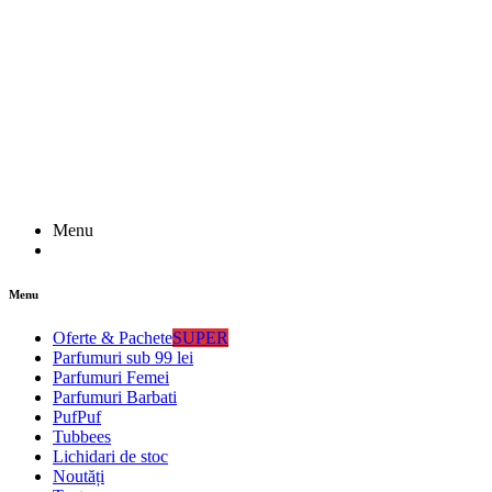
Menu
Menu
Oferte & Pachete
SUPER
Parfumuri sub 99 lei
Parfumuri Femei
Parfumuri Barbati
PufPuf
Tubbees
Lichidari de stoc
Noutăți