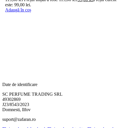
este: 99,00 lei.
Adaugă în coș
Date de identificare
SC PERFUME TRADING SRL
49302869
J23/8543/2023
Domnesti, Ilfov
suport@zafaran.ro