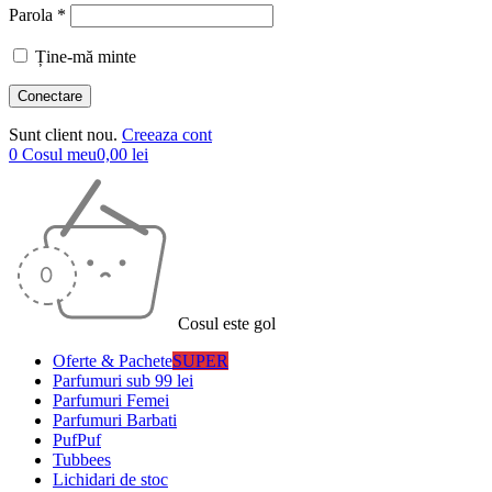
Parola *
Ține-mă minte
Sunt client nou.
Creeaza cont
0
Cosul meu
0,00
lei
Cosul este gol
Oferte & Pachete
SUPER
Parfumuri sub 99 lei
Parfumuri Femei
Parfumuri Barbati
PufPuf
Tubbees
Lichidari de stoc