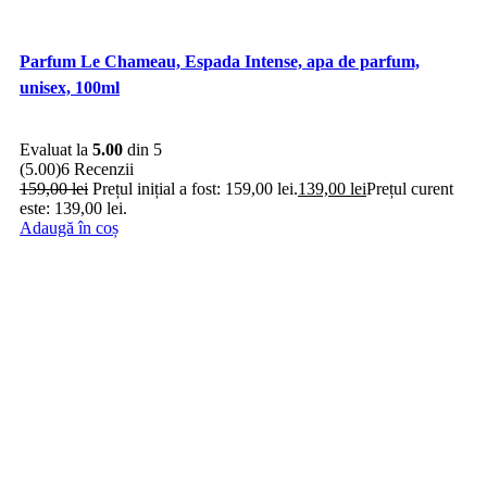
Parfum Le Chameau, Espada Intense, apa de parfum,
unisex, 100ml
Evaluat la
5.00
din 5
(5.00)
6 Recenzii
159,00
lei
Prețul inițial a fost: 159,00 lei.
139,00
lei
Prețul curent
este: 139,00 lei.
Adaugă în coș