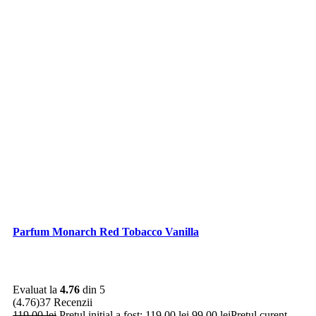
Parfum Monarch Red Tobacco Vanilla
Evaluat la
4.76
din 5
(4.76)
37 Recenzii
119,00
lei
Prețul inițial a fost: 119,00 lei.
99,00
lei
Prețul curent