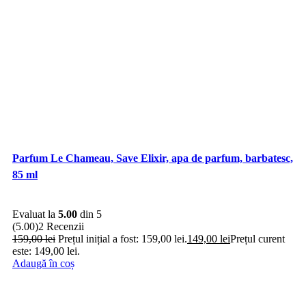
Parfum Le Chameau, Save Elixir, apa de parfum, barbatesc,
85 ml
Evaluat la
5.00
din 5
(5.00)
2 Recenzii
159,00
lei
Prețul inițial a fost: 159,00 lei.
149,00
lei
Prețul curent
este: 149,00 lei.
Adaugă în coș