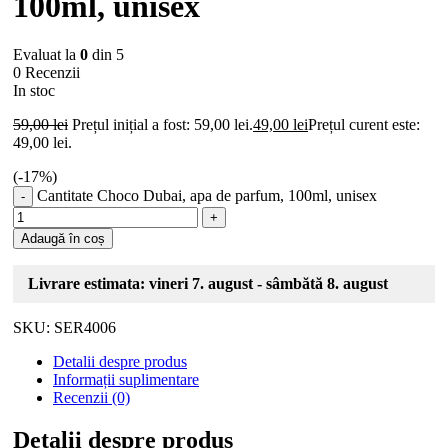
100ml, unisex
Evaluat la
0
din 5
0 Recenzii
In stoc
59,00
lei
Prețul inițial a fost: 59,00 lei.
49,00
lei
Prețul curent este:
49,00 lei.
(-
17
%)
Cantitate Choco Dubai, apa de parfum, 100ml, unisex
Adaugă în coș
Livrare estimata: vineri 7. august - sâmbătă 8. august
SKU:
SER4006
Detalii despre produs
Informații suplimentare
Recenzii (0)
Detalii despre produs