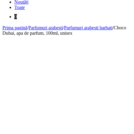
Noutăți
Toate
0
Prima pagină
/
Parfumuri arabesti
/
Parfumuri arabesti barbati
/
Choco
Dubai, apa de parfum, 100ml, unisex