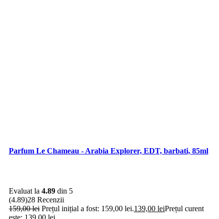
Parfum Le Chameau - Arabia Explorer, EDT, barbati, 85ml
Evaluat la
4.89
din 5
(4.89)
28 Recenzii
159,00
lei
Prețul inițial a fost: 159,00 lei.
139,00
lei
Prețul curent
este: 139,00 lei.