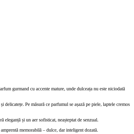
Un parfum gurmand cu accente mature, unde dulceața nu este niciodată
ă și delicatețe. Pe măsură ce parfumul se așază pe piele, laptele cremos
 eleganță și un aer sofisticat, neașteptat de senzual.
 o amprentă memorabilă – dulce, dar inteligent dozată.