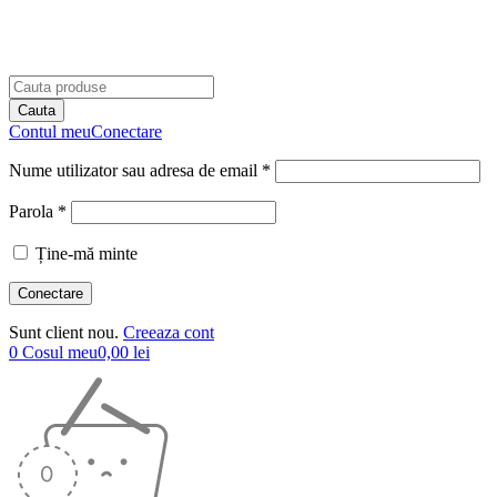
Contul meu
Conectare
Nume utilizator sau adresa de email *
Parola *
Ține-mă minte
Sunt client nou.
Creeaza cont
0
Cosul meu
0,00
lei