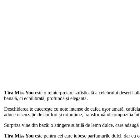
Tira Miss You
este o reinterpretare sofisticată a celebrului desert 
banală, ci echilibrată, profundă și elegantă.
Deschiderea te cucerește cu note intense de cafea ușor amară, catifelată
aduce o senzație de confort și rotunjime, transformând compoziția într
Surpriza vine din bază: o atingere subtilă de lemn dulce, care adaugă p
Tira Miss You
este pentru cei care iubesc parfumurile dulci, dar cu c