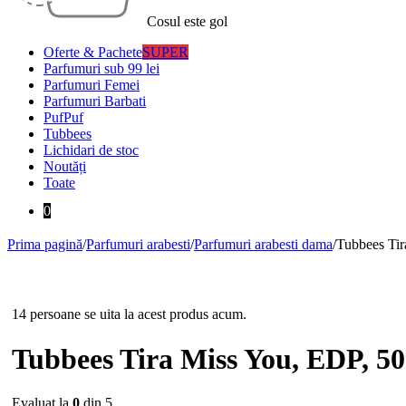
Cosul este gol
Oferte & Pachete
SUPER
Parfumuri sub 99 lei
Parfumuri Femei
Parfumuri Barbati
PufPuf
Tubbees
Lichidari de stoc
Noutăți
Toate
0
Prima pagină
/
Parfumuri arabesti
/
Parfumuri arabesti dama
/
Tubbees Tir
-29%
14 persoane se uita la acest produs acum.
Tubbees Tira Miss You, EDP, 5
Evaluat la
0
din 5