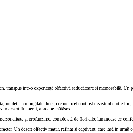
italian, transpus într-o experiență olfactivă seducătoare și memorabilă. 
, împletită cu migdale dulci, creând acel contrast irezistibil dintre forț
-un desert fin, aerat, aproape mătăsos.
ersonalitate și profunzime, completată de flori albe luminoase ce conferă
aracter. Un desert olfactiv matur, rafinat și captivant, care lasă în urmă