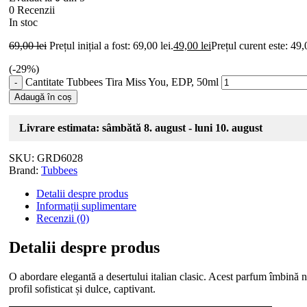
0 Recenzii
In stoc
69,00
lei
Prețul inițial a fost: 69,00 lei.
49,00
lei
Prețul curent este: 49,0
(-
29
%)
Cantitate Tubbees Tira Miss You, EDP, 50ml
Adaugă în coș
Livrare estimata: sâmbătă 8. august - luni 10. august
SKU:
GRD6028
Brand:
Tubbees
Detalii despre produs
Informații suplimentare
Recenzii (0)
Detalii despre produs
O abordare elegantă a desertului italian clasic. Acest parfum îmbină n
profil sofisticat și dulce, captivant.