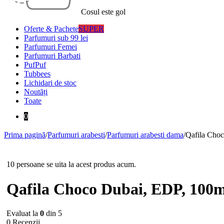
Cosul este gol
Oferte & Pachete
SUPER
Parfumuri sub 99 lei
Parfumuri Femei
Parfumuri Barbati
PufPuf
Tubbees
Lichidari de stoc
Noutăți
Toate
0
Prima pagină
/
Parfumuri arabesti
/
Parfumuri arabesti dama
/
Qafila Cho
10 persoane se uita la acest produs acum.
Qafila Choco Dubai, EDP, 100m
Evaluat la
0
din 5
0 Recenzii