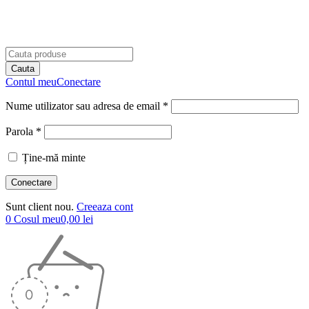
Contul meu
Conectare
Nume utilizator sau adresa de email *
Parola *
Ține-mă minte
Sunt client nou.
Creeaza cont
0
Cosul meu
0,00
lei