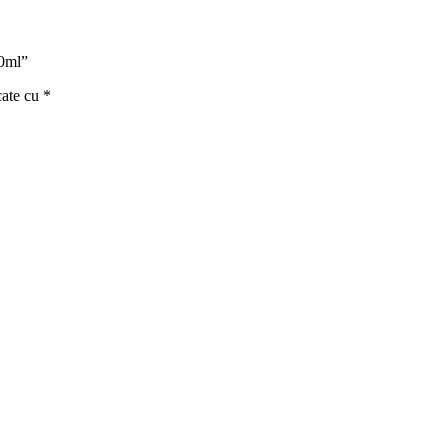
00ml”
cate cu
*