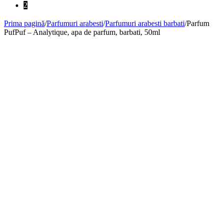
2
Prima pagină
/
Parfumuri arabesti
/
Parfumuri arabesti barbati
/
Parfum
PufPuf – Analytique, apa de parfum, barbati, 50ml