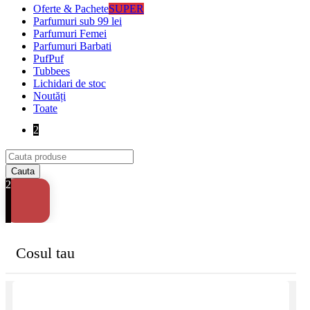
Oferte & Pachete
SUPER
Parfumuri sub 99 lei
Parfumuri Femei
Parfumuri Barbati
PufPuf
Tubbees
Lichidari de stoc
Noutăți
Toate
2
2
Cosul tau