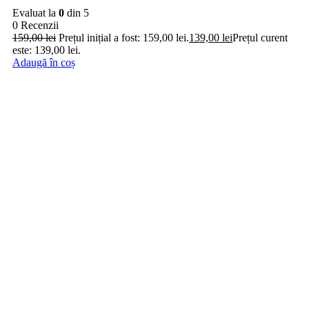
Evaluat la
0
din 5
0 Recenzii
159,00
lei
Prețul inițial a fost: 159,00 lei.
139,00
lei
Prețul curent
este: 139,00 lei.
Adaugă în coș