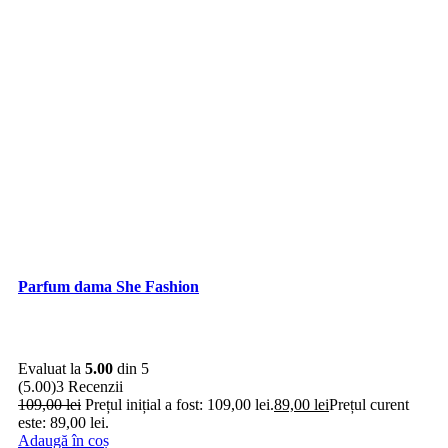
Parfum dama She Fashion
Evaluat la
5.00
din 5
(5.00)
3 Recenzii
109,00
lei
Prețul inițial a fost: 109,00 lei.
89,00
lei
Prețul curent
este: 89,00 lei.
Adaugă în coș