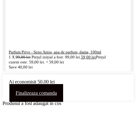
Parfum Prive - Seno Arnia, apa de parfum, dama, 100ml
1
X
99,00
lei
Prețul inițial a fost: 99,00 lei.
59,00
lei
Prețul
curent este: 59,00 lei.
=
59,00
lei
Save
40,00
lei
Ai economisit
50,00
lei
Subtotal
108,00
lei
Finalizeaza comanda
Produsul a fost adaugat in cos