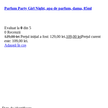
Parfum Party Girl Night, apa de parfum, dama, 85ml
Evaluat la
0
din 5
0 Recenzii
129,00
lei
Prețul inițial a fost: 129,00 lei.
109,00
lei
Prețul curent
este: 109,00 lei.
Adaugă în coș