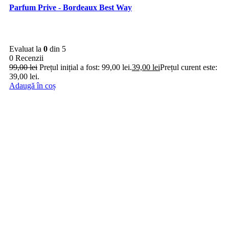
Parfum Prive - Bordeaux Best Way
Evaluat la
0
din 5
0 Recenzii
99,00
lei
Prețul inițial a fost: 99,00 lei.
39,00
lei
Prețul curent este:
39,00 lei.
Adaugă în coș