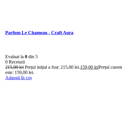
Parfum Le Chameau - Craft Aura
Evaluat la
0
din 5
0 Recenzii
215,00
lei
Prețul inițial a fost: 215,00 lei.
159,00
lei
Prețul curent
este: 159,00 lei.
Adaugă în coș