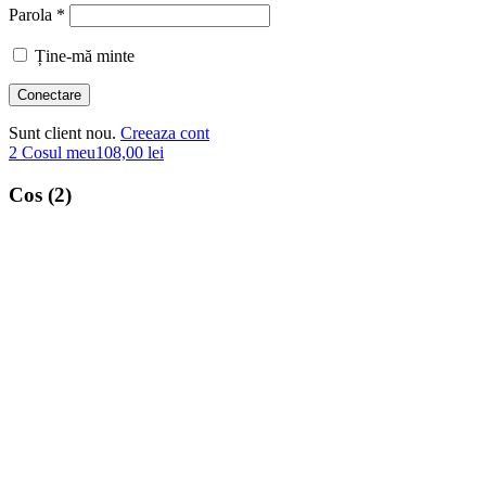
Parola *
Ține-mă minte
Sunt client nou.
Creeaza cont
2
Cosul meu
108,00
lei
Cos (2)