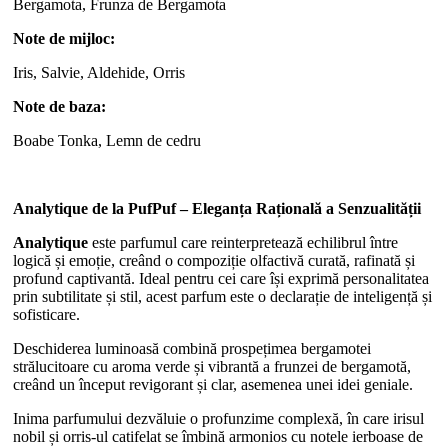
Bergamota, Frunza de Bergamota
Note de mijloc:
Iris, Salvie, Aldehide, Orris
Note de baza:
Boabe Tonka, Lemn de cedru
Analytique de la PufPuf – Eleganța Rațională a Senzualității
Analytique
este parfumul care reinterpretează echilibrul între
logică și emoție, creând o compoziție olfactivă curată, rafinată și
profund captivantă. Ideal pentru cei care își exprimă personalitatea
prin subtilitate și stil, acest parfum este o declarație de inteligență și
sofisticare.
Deschiderea luminoasă combină prospețimea bergamotei
strălucitoare cu aroma verde și vibrantă a frunzei de bergamotă,
creând un început revigorant și clar, asemenea unei idei geniale.
Inima parfumului dezvăluie o profunzime complexă, în care irisul
nobil și orris-ul catifelat se îmbină armonios cu notele ierboase de