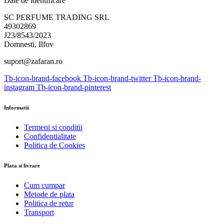
Date de identificare
SC PERFUME TRADING SRL
49302869
J23/8543/2023
Domnesti, Ilfov
suport@zafaran.ro
Tb-icon-brand-facebook
Tb-icon-brand-twitter
Tb-icon-brand-
instagram
Tb-icon-brand-pinterest
Informatii
Termeni si conditii
Confidentialitate
Politica de Cookies
Plata si livrare
Cum cumpar
Metode de plata
Politica de retur
Transport