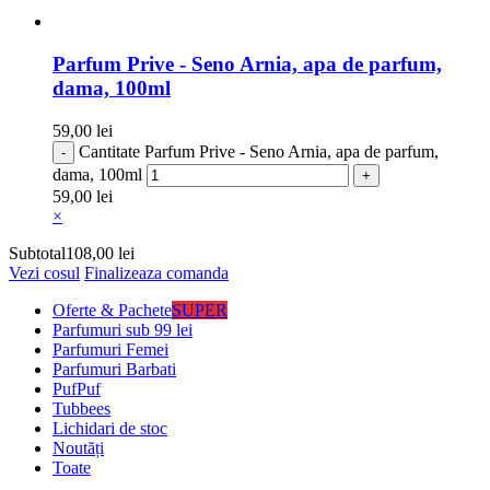
Parfum Prive - Seno Arnia, apa de parfum,
dama, 100ml
59,00
lei
Cantitate Parfum Prive - Seno Arnia, apa de parfum,
dama, 100ml
59,00
lei
×
Subtotal
108,00
lei
Vezi cosul
Finalizeaza comanda
Oferte & Pachete
SUPER
Parfumuri sub 99 lei
Parfumuri Femei
Parfumuri Barbati
PufPuf
Tubbees
Lichidari de stoc
Noutăți
Toate