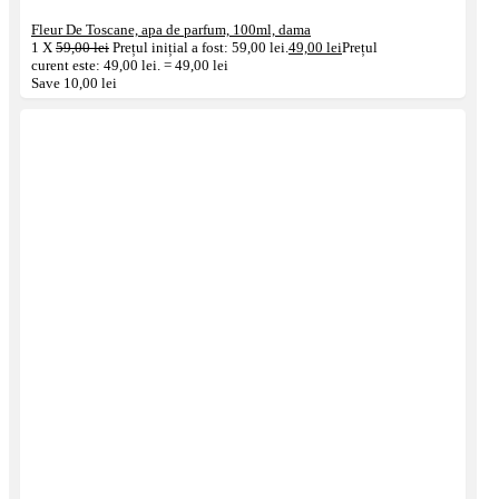
Fleur De Toscane, apa de parfum, 100ml, dama
1
X
59,00
lei
Prețul inițial a fost: 59,00 lei.
49,00
lei
Prețul
curent este: 49,00 lei.
=
49,00
lei
Save
10,00
lei