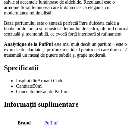
salvie și accentele luminoase de aldehide. Rezultatul este o
armonie floral-lemnoasă care îmbină clasica eleganță cu
modernitatea minimalistă.
Baza parfumului este o sinteză perfectă între dulceața caldă a
boabelor de tonka și robustețea lemnului de cedru, oferind o urmă
senzuală și memorabilă, ce evocă forță interioară și rafinament.
Analytique de la PufPuf
este mai mult decât un parfum – este o
expresie de claritate și profunzime, ideal pentru cei care doresc să
transmită un mesaj de putere subtilă și grație modernă.
Specificatii
Inspirat din
Armani Code
Cantitate
50ml
Concentratie
Eau de Parfum
Informații suplimentare
Brand
PufPuf