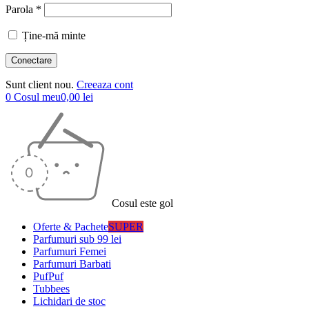
Parola *
Ține-mă minte
Sunt client nou.
Creeaza cont
0
Cosul meu
0,00
lei
Cosul este gol
Oferte & Pachete
SUPER
Parfumuri sub 99 lei
Parfumuri Femei
Parfumuri Barbati
PufPuf
Tubbees
Lichidari de stoc