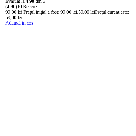
Evaluat la
4.90
din 5
(4.90)
10 Recenzii
99,00
lei
Prețul inițial a fost: 99,00 lei.
59,00
lei
Prețul curent este:
59,00 lei.
Adaugă în coș