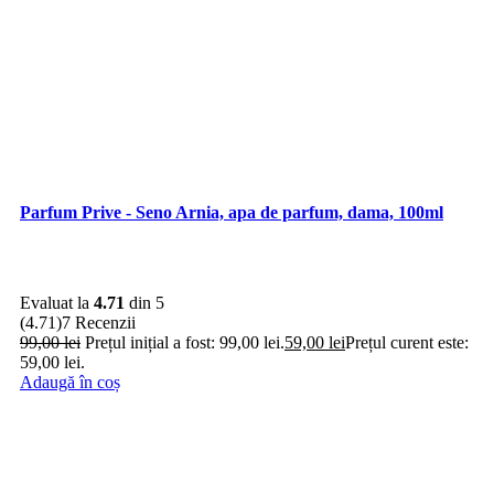
Parfum Prive - Seno Arnia, apa de parfum, dama, 100ml
Evaluat la
4.71
din 5
(4.71)
7 Recenzii
99,00
lei
Prețul inițial a fost: 99,00 lei.
59,00
lei
Prețul curent este:
59,00 lei.
Adaugă în coș