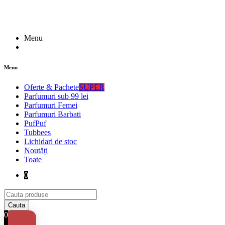
Menu
Menu
Oferte & Pachete
SUPER
Parfumuri sub 99 lei
Parfumuri Femei
Parfumuri Barbati
PufPuf
Tubbees
Lichidari de stoc
Noutăți
Toate
0
0