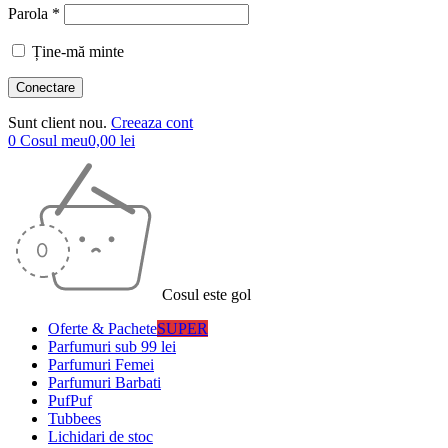
Parola *
Ține-mă minte
Sunt client nou.
Creeaza cont
0
Cosul meu
0,00
lei
Cosul este gol
Oferte & Pachete
SUPER
Parfumuri sub 99 lei
Parfumuri Femei
Parfumuri Barbati
PufPuf
Tubbees
Lichidari de stoc