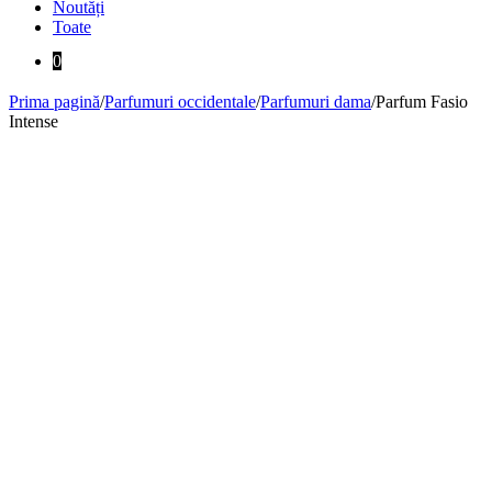
Noutăți
Toate
0
Prima pagină
/
Parfumuri occidentale
/
Parfumuri dama
/
Parfum Fasio
Intense