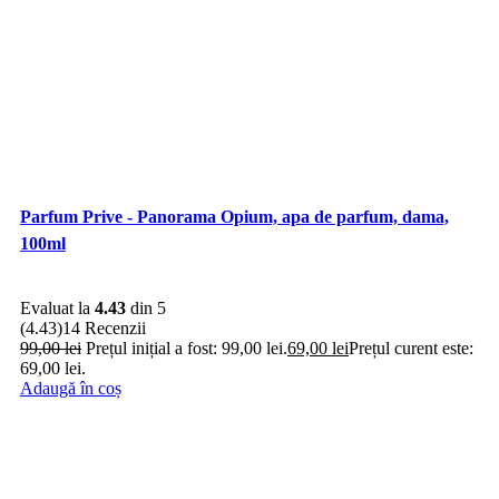
Parfum Prive - Panorama Opium, apa de parfum, dama,
100ml
Evaluat la
4.43
din 5
(4.43)
14 Recenzii
99,00
lei
Prețul inițial a fost: 99,00 lei.
69,00
lei
Prețul curent este:
69,00 lei.
Adaugă în coș