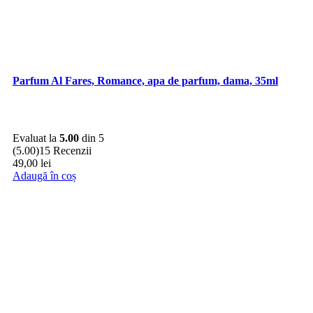
Parfum Al Fares, Romance, apa de parfum, dama, 35ml
Evaluat la
5.00
din 5
(5.00)
15 Recenzii
49,00
lei
Adaugă în coș