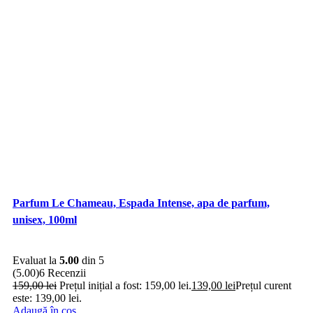
Parfum Le Chameau, Espada Intense, apa de parfum,
unisex, 100ml
Evaluat la
5.00
din 5
(5.00)
6 Recenzii
159,00
lei
Prețul inițial a fost: 159,00 lei.
139,00
lei
Prețul curent
este: 139,00 lei.
Adaugă în coș