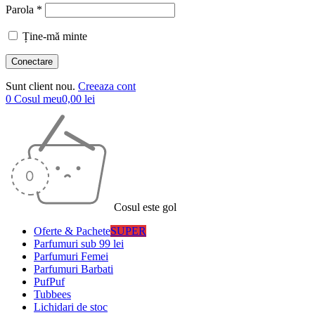
Parola *
Ține-mă minte
Sunt client nou.
Creeaza cont
0
Cosul meu
0,00
lei
Cosul este gol
Oferte & Pachete
SUPER
Parfumuri sub 99 lei
Parfumuri Femei
Parfumuri Barbati
PufPuf
Tubbees
Lichidari de stoc