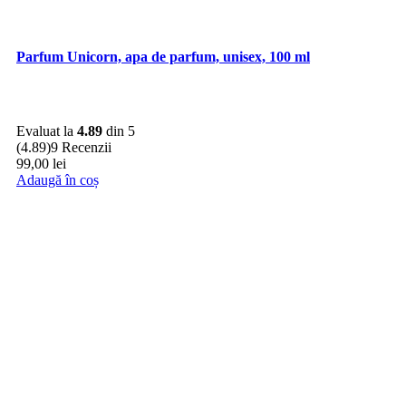
Parfum Unicorn, apa de parfum, unisex, 100 ml
Evaluat la
4.89
din 5
(4.89)
9 Recenzii
99,00
lei
Adaugă în coș