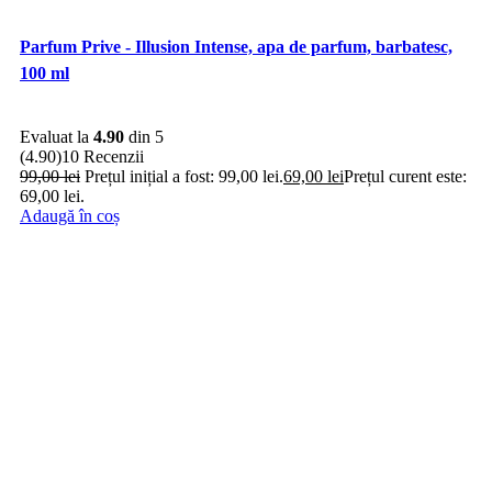
Parfum Prive - Illusion Intense, apa de parfum, barbatesc,
100 ml
Evaluat la
4.90
din 5
(4.90)
10 Recenzii
99,00
lei
Prețul inițial a fost: 99,00 lei.
69,00
lei
Prețul curent este:
69,00 lei.
Adaugă în coș