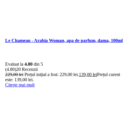
Le Chameau - Arabia Woman, apa de parfum, dama, 100ml
Evaluat la
4.80
din 5
(4.80)
20 Recenzii
229,00
lei
Prețul inițial a fost: 229,00 lei.
139,00
lei
Prețul curent
este: 139,00 lei.
Citește mai mult