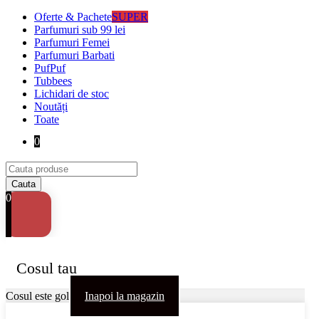
Oferte & Pachete
SUPER
Parfumuri sub 99 lei
Parfumuri Femei
Parfumuri Barbati
PufPuf
Tubbees
Lichidari de stoc
Noutăți
Toate
0
0
Cosul tau
Cosul este gol
Inapoi la magazin