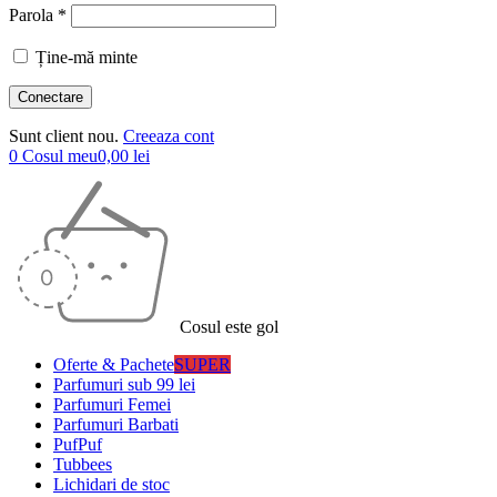
Parola *
Ține-mă minte
Sunt client nou.
Creeaza cont
0
Cosul meu
0,00
lei
Cosul este gol
Oferte & Pachete
SUPER
Parfumuri sub 99 lei
Parfumuri Femei
Parfumuri Barbati
PufPuf
Tubbees
Lichidari de stoc