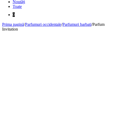
Noutăți
Toate
0
Prima pagină
/
Parfumuri occidentale
/
Parfumuri barbati
/
Parfum
Invitation