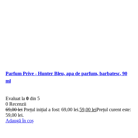
Parfum Prive - Hunter Bleu, apa de parfum, barbatesc, 90
ml
Evaluat la
0
din 5
0 Recenzii
69,00
lei
Prețul inițial a fost: 69,00 lei.
59,00
lei
Prețul curent este:
59,00 lei.
Adaugă în coș