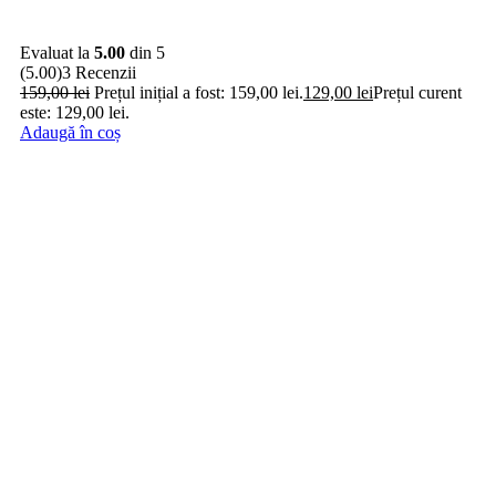
Evaluat la
5.00
din 5
(5.00)
3 Recenzii
159,00
lei
Prețul inițial a fost: 159,00 lei.
129,00
lei
Prețul curent
este: 129,00 lei.
Adaugă în coș