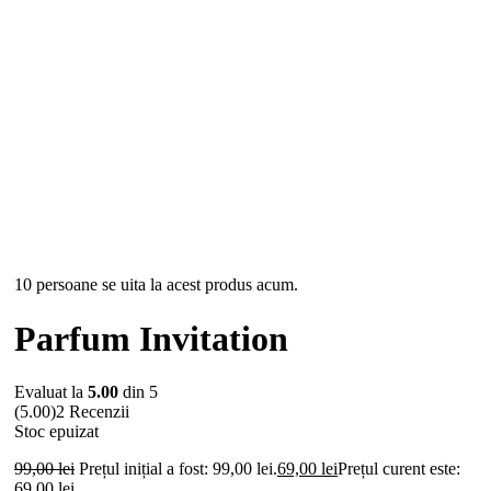
Stoc epuizat
10 persoane se uita la acest produs acum.
Parfum Invitation
Evaluat la
5.00
din 5
(5.00)
2 Recenzii
Stoc epuizat
99,00
lei
Prețul inițial a fost: 99,00 lei.
69,00
lei
Prețul curent este:
69,00 lei.