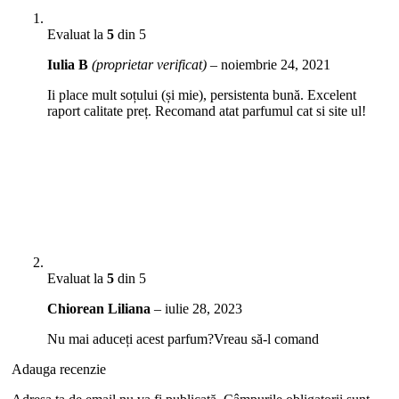
Evaluat la
5
din 5
Iulia B
(proprietar verificat)
–
noiembrie 24, 2021
Ii place mult soțului (și mie), persistenta bună. Excelent
raport calitate preț. Recomand atat parfumul cat si site ul!
Evaluat la
5
din 5
Chiorean Liliana
–
iulie 28, 2023
Nu mai aduceți acest parfum?Vreau să-l comand
Adauga recenzie