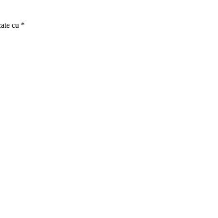
cate cu
*