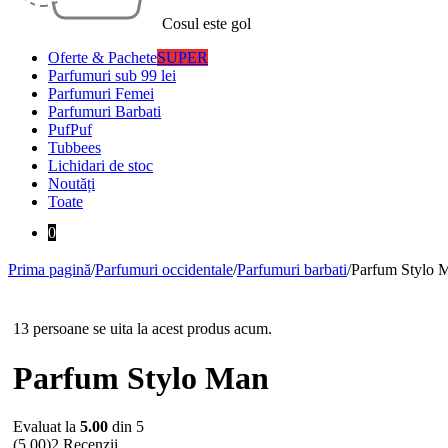
Cosul este gol
Oferte & Pachete
SUPER
Parfumuri sub 99 lei
Parfumuri Femei
Parfumuri Barbati
PufPuf
Tubbees
Lichidari de stoc
Noutăți
Toate
0
Prima pagină
/
Parfumuri occidentale
/
Parfumuri barbati
/
Parfum Stylo 
Stoc epuizat
13 persoane se uita la acest produs acum.
Parfum Stylo Man
Evaluat la
5.00
din 5
(5.00)
2 Recenzii