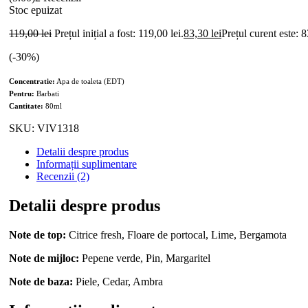
Stoc epuizat
119,00
lei
Prețul inițial a fost: 119,00 lei.
83,30
lei
Prețul curent este: 8
(-
30
%)
Concentratie:
Apa de toaleta (EDT)
Pentru:
Barbati
Cantitate:
80ml
SKU:
VIV1318
Detalii despre produs
Informații suplimentare
Recenzii (2)
Detalii despre produs
Note de top:
Citrice fresh, Floare de portocal, Lime, Bergamota
Note de mijloc:
Pepene verde, Pin, Margaritel
Note de baza:
Piele, Cedar, Ambra