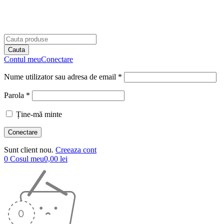
Contul meu
Conectare
Nume utilizator sau adresa de email *
Parola *
Ține-mă minte
Sunt client nou.
Creeaza cont
0
Cosul meu
0,00
lei