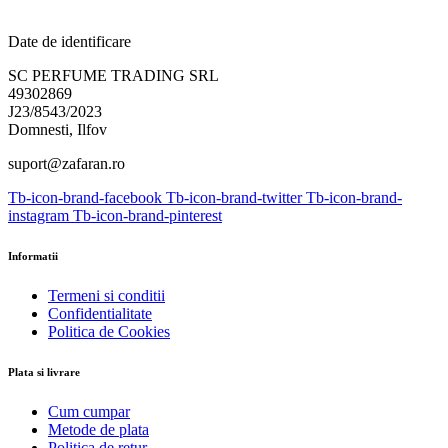
Date de identificare
SC PERFUME TRADING SRL
49302869
J23/8543/2023
Domnesti, Ilfov
suport@zafaran.ro
Tb-icon-brand-facebook
Tb-icon-brand-twitter
Tb-icon-brand-
instagram
Tb-icon-brand-pinterest
Informatii
Termeni si conditii
Confidentialitate
Politica de Cookies
Plata si livrare
Cum cumpar
Metode de plata
Politica de retur