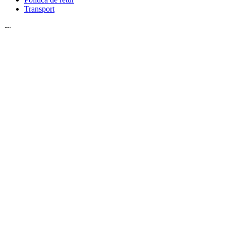
Transport
Client
Contul meu
Inregistrare
Istoric comenzi
© Zafaran.ro. Toate drepturile rezervate.
Menu