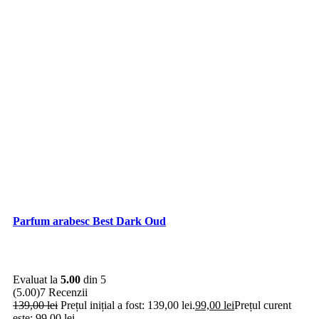
Parfum arabesc Best Dark Oud
Evaluat la
5.00
din 5
(5.00)
7 Recenzii
139,00
lei
Prețul inițial a fost: 139,00 lei.
99,00
lei
Prețul curent
este: 99,00 lei.