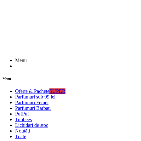
Menu
Menu
Oferte & Pachete
SUPER
Parfumuri sub 99 lei
Parfumuri Femei
Parfumuri Barbati
PufPuf
Tubbees
Lichidari de stoc
Noutăți
Toate