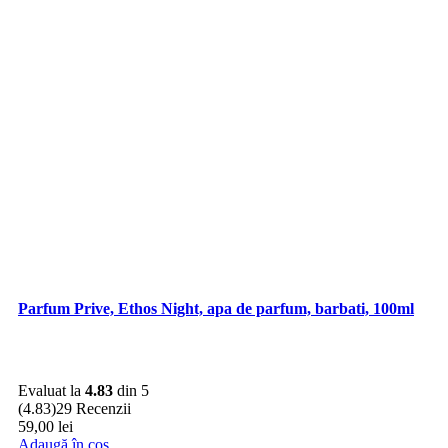
Parfum Prive, Ethos Night, apa de parfum, barbati, 100ml
Evaluat la
4.83
din 5
(4.83)
29 Recenzii
59,00
lei
Adaugă în coș