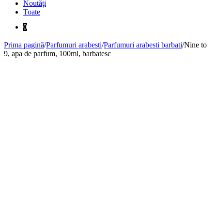
Noutăți
Toate
0
Prima pagină
/
Parfumuri arabesti
/
Parfumuri arabesti barbati
/
Nine to
9, apa de parfum, 100ml, barbatesc