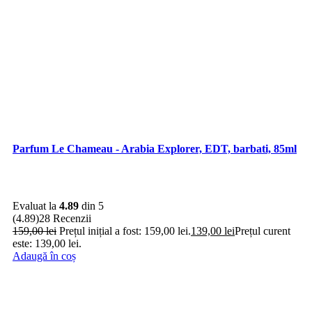
Parfum Le Chameau - Arabia Explorer, EDT, barbati, 85ml
Evaluat la
4.89
din 5
(4.89)
28 Recenzii
159,00
lei
Prețul inițial a fost: 159,00 lei.
139,00
lei
Prețul curent
este: 139,00 lei.
Adaugă în coș