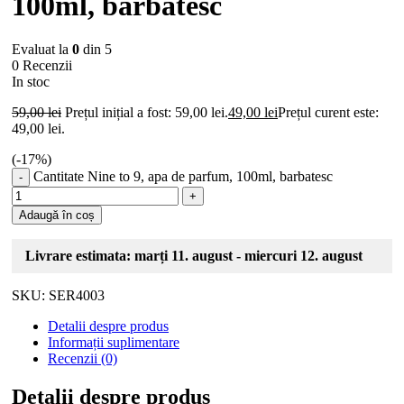
100ml, barbatesc
Evaluat la
0
din 5
0 Recenzii
In stoc
59,00
lei
Prețul inițial a fost: 59,00 lei.
49,00
lei
Prețul curent este:
49,00 lei.
(-
17
%)
Cantitate Nine to 9, apa de parfum, 100ml, barbatesc
Adaugă în coș
Livrare estimata: marți 11. august - miercuri 12. august
SKU:
SER4003
Detalii despre produs
Informații suplimentare
Recenzii (0)
Detalii despre produs