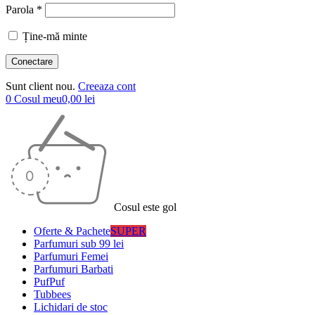
Parola *
Ține-mă minte
Sunt client nou.
Creeaza cont
0
Cosul meu
0,00
lei
Cosul este gol
Oferte & Pachete
SUPER
Parfumuri sub 99 lei
Parfumuri Femei
Parfumuri Barbati
PufPuf
Tubbees
Lichidari de stoc