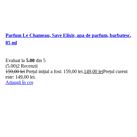
Parfum Le Chameau, Save Elixir, apa de parfum, barbatesc,
85 ml
Evaluat la
5.00
din 5
(5.00)
2 Recenzii
159,00
lei
Prețul inițial a fost: 159,00 lei.
149,00
lei
Prețul curent
este: 149,00 lei.
Adaugă în coș