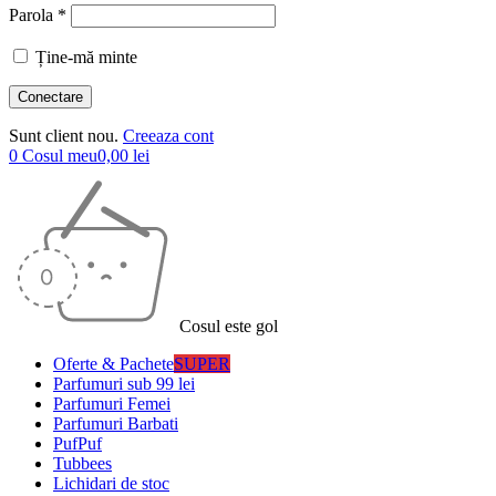
Parola *
Ține-mă minte
Sunt client nou.
Creeaza cont
0
Cosul meu
0,00
lei
Cosul este gol
Oferte & Pachete
SUPER
Parfumuri sub 99 lei
Parfumuri Femei
Parfumuri Barbati
PufPuf
Tubbees
Lichidari de stoc