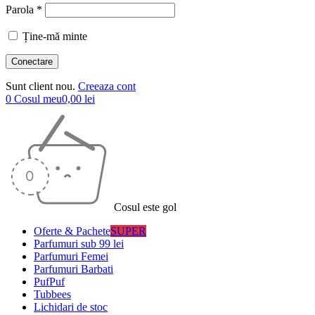
Parola *
Ține-mă minte
Sunt client nou.
Creeaza cont
0
Cosul meu
0,00
lei
Cosul este gol
Oferte & Pachete
SUPER
Parfumuri sub 99 lei
Parfumuri Femei
Parfumuri Barbati
PufPuf
Tubbees
Lichidari de stoc