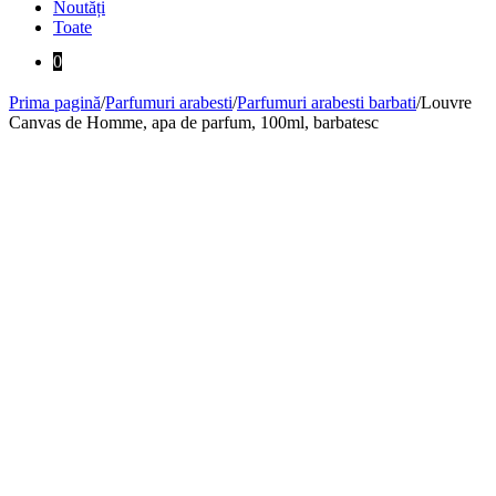
Noutăți
Toate
0
Prima pagină
/
Parfumuri arabesti
/
Parfumuri arabesti barbati
/
Louvre
Canvas de Homme, apa de parfum, 100ml, barbatesc