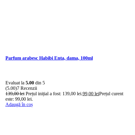
Parfum arabesc Habibi Enta, dama, 100ml
Evaluat la
5.00
din 5
(5.00)
7 Recenzii
139,00
lei
Prețul inițial a fost: 139,00 lei.
99,00
lei
Prețul curent
este: 99,00 lei.
Adaugă în coș