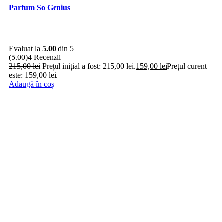
Parfum So Genius
Evaluat la
5.00
din 5
(5.00)
4 Recenzii
215,00
lei
Prețul inițial a fost: 215,00 lei.
159,00
lei
Prețul curent
este: 159,00 lei.
Adaugă în coș