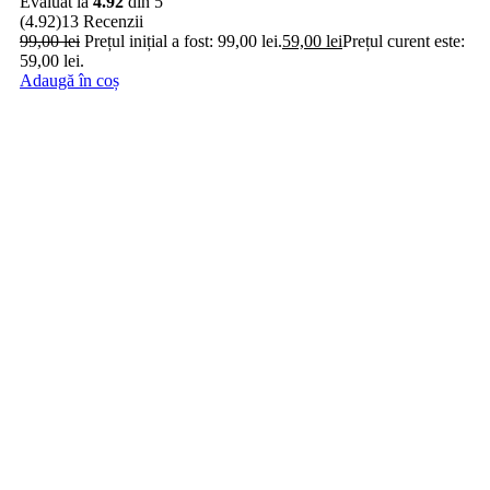
Evaluat la
4.92
din 5
(4.92)
13 Recenzii
99,00
lei
Prețul inițial a fost: 99,00 lei.
59,00
lei
Prețul curent este:
59,00 lei.
Adaugă în coș