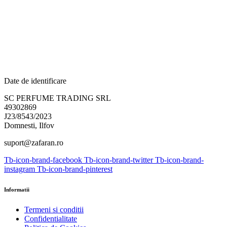
Date de identificare
SC PERFUME TRADING SRL
49302869
J23/8543/2023
Domnesti, Ilfov
suport@zafaran.ro
Tb-icon-brand-facebook
Tb-icon-brand-twitter
Tb-icon-brand-
instagram
Tb-icon-brand-pinterest
Informatii
Termeni si conditii
Confidentialitate