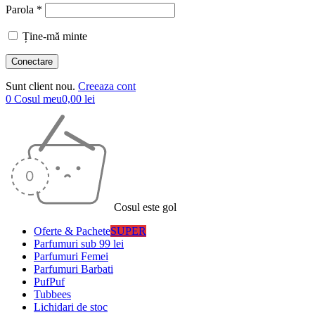
Parola *
Ține-mă minte
Sunt client nou.
Creeaza cont
0
Cosul meu
0,00
lei
Cosul este gol
Oferte & Pachete
SUPER
Parfumuri sub 99 lei
Parfumuri Femei
Parfumuri Barbati
PufPuf
Tubbees
Lichidari de stoc