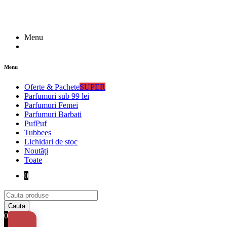
Menu
Menu
Oferte & Pachete
SUPER
Parfumuri sub 99 lei
Parfumuri Femei
Parfumuri Barbati
PufPuf
Tubbees
Lichidari de stoc
Noutăți
Toate
0
0