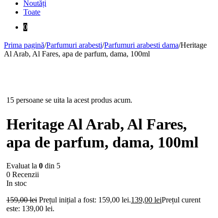
Noutăți
Toate
0
Prima pagină
/
Parfumuri arabesti
/
Parfumuri arabesti dama
/
Heritage
Al Arab, Al Fares, apa de parfum, dama, 100ml
-13%
15 persoane se uita la acest produs acum.
Heritage Al Arab, Al Fares,
apa de parfum, dama, 100ml
Evaluat la
0
din 5
0 Recenzii
In stoc
159,00
lei
Prețul inițial a fost: 159,00 lei.
139,00
lei
Prețul curent
este: 139,00 lei.