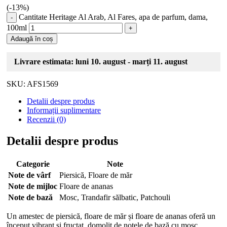
(-
13
%)
Cantitate Heritage Al Arab, Al Fares, apa de parfum, dama,
100ml
Adaugă în coș
Livrare estimata: luni 10. august - marți 11. august
SKU:
AFS1569
Detalii despre produs
Informații suplimentare
Recenzii (0)
Detalii despre produs
Categorie
Note
Note de vârf
Piersică, Floare de măr
Note de mijloc
Floare de ananas
Note de bază
Mosc, Trandafir sălbatic, Patchouli
Un amestec de piersică, floare de măr și floare de ananas oferă un
început vibrant și fructat, domolit de notele de bază cu mosc,