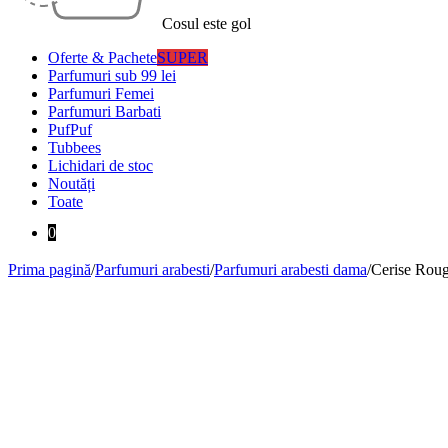
Cosul este gol
Oferte & Pachete
SUPER
Parfumuri sub 99 lei
Parfumuri Femei
Parfumuri Barbati
PufPuf
Tubbees
Lichidari de stoc
Noutăți
Toate
0
Prima pagină
/
Parfumuri arabesti
/
Parfumuri arabesti dama
/
Cerise Rou