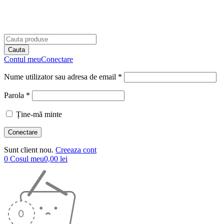
Contul meu
Conectare
Nume utilizator sau adresa de email *
Parola *
Ține-mă minte
Sunt client nou.
Creeaza cont
0
Cosul meu
0,00
lei