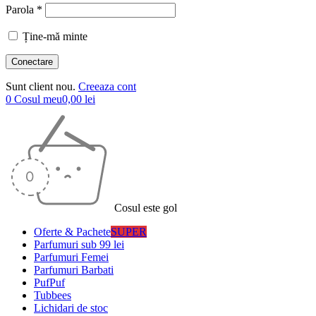
Parola *
Ține-mă minte
Sunt client nou.
Creeaza cont
0
Cosul meu
0,00
lei
Cosul este gol
Oferte & Pachete
SUPER
Parfumuri sub 99 lei
Parfumuri Femei
Parfumuri Barbati
PufPuf
Tubbees
Lichidari de stoc