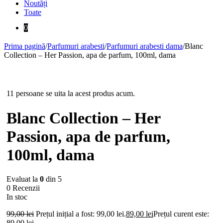
Noutăți
Toate
0
Prima pagină
/
Parfumuri arabesti
/
Parfumuri arabesti dama
/
Blanc
Collection – Her Passion, apa de parfum, 100ml, dama
-10%
11 persoane se uita la acest produs acum.
Blanc Collection – Her
Passion, apa de parfum,
100ml, dama
Evaluat la
0
din 5
0 Recenzii
In stoc
99,00
lei
Prețul inițial a fost: 99,00 lei.
89,00
lei
Prețul curent este:
89,00 lei.