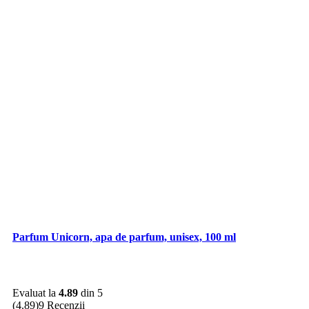
Parfum Unicorn, apa de parfum, unisex, 100 ml
Evaluat la
4.89
din 5
(4.89)
9 Recenzii