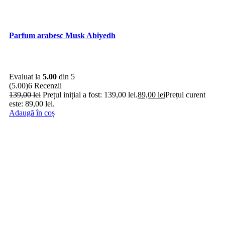
Parfum arabesc Musk Abiyedh
Evaluat la
5.00
din 5
(5.00)
6 Recenzii
139,00
lei
Prețul inițial a fost: 139,00 lei.
89,00
lei
Prețul curent
este: 89,00 lei.
Adaugă în coș