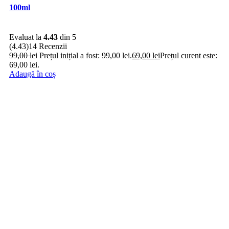
100ml
Evaluat la
4.43
din 5
(4.43)
14 Recenzii
99,00
lei
Prețul inițial a fost: 99,00 lei.
69,00
lei
Prețul curent este:
69,00 lei.
Adaugă în coș