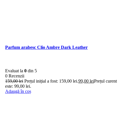
Parfum arabesc Clio Ambre Dark Leather
Evaluat la
0
din 5
0 Recenzii
159,00
lei
Prețul inițial a fost: 159,00 lei.
99,00
lei
Prețul curent
este: 99,00 lei.
Adaugă în coș