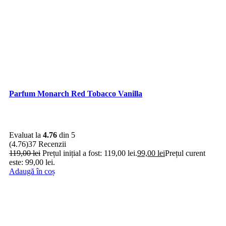
Parfum Monarch Red Tobacco Vanilla
Evaluat la
4.76
din 5
(4.76)
37 Recenzii
119,00
lei
Prețul inițial a fost: 119,00 lei.
99,00
lei
Prețul curent
este: 99,00 lei.
Adaugă în coș