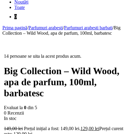
Noutăți
Toate
0
Prima pagină
/
Parfumuri arabesti
/
Parfumuri arabesti barbati
/
Big
Collection – Wild Wood, apa de parfum, 100ml, barbatesc
-13%
14 persoane se uita la acest produs acum.
Big Collection – Wild Wood,
apa de parfum, 100ml,
barbatesc
Evaluat la
0
din 5
0 Recenzii
In stoc
149,00
lei
Prețul inițial a fost: 149,00 lei.
129,00
lei
Prețul curent
este: 129,00 lei.