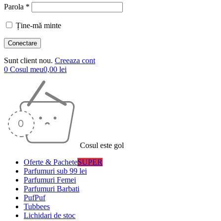
Parola *
Ține-mă minte
Sunt client nou.
Creeaza cont
0
Cosul meu
0,00
lei
Cosul este gol
Oferte & Pachete
SUPER
Parfumuri sub 99 lei
Parfumuri Femei
Parfumuri Barbati
PufPuf
Tubbees
Lichidari de stoc