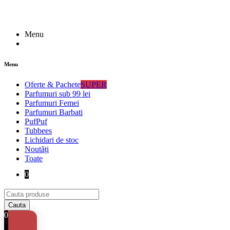
Menu
Menu
Oferte & Pachete
SUPER
Parfumuri sub 99 lei
Parfumuri Femei
Parfumuri Barbati
PufPuf
Tubbees
Lichidari de stoc
Noutăți
Toate
0
0