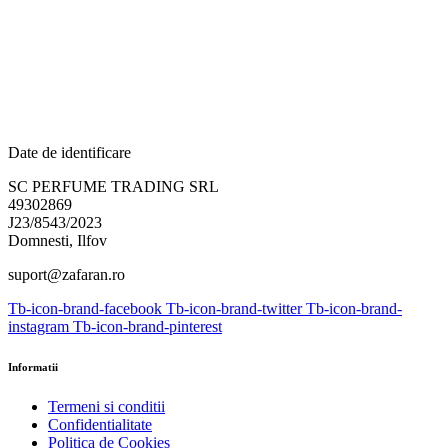
Date de identificare
SC PERFUME TRADING SRL
49302869
J23/8543/2023
Domnesti, Ilfov
suport@zafaran.ro
Tb-icon-brand-facebook
Tb-icon-brand-twitter
Tb-icon-brand-
instagram
Tb-icon-brand-pinterest
Informatii
Termeni si conditii
Confidentialitate
Politica de Cookies