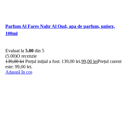
Parfum Al Fares Nahr Al Oud, apa de parfum, unisex,
100ml
Evaluat la
5.00
din 5
(5.00)
O recenzie
139,00
lei
Prețul inițial a fost: 139,00 lei.
99,00
lei
Prețul curent
este: 99,00 lei.
Adaugă în coș