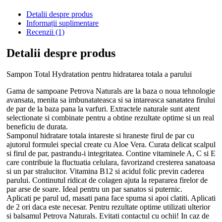
Detalii despre produs
Informații suplimentare
Recenzii (1)
Detalii despre produs
Sampon Total Hydratation pentru hidratarea totala a parului
Gama de sampoane Petrova Naturals are la baza o noua tehnologie
avansata, menita sa imbunatateasca si sa intareasca sanatatea firului
de par de la baza pana la varfuri. Extractele naturale sunt atent
selectionate si combinate pentru a obtine rezultate optime si un real
beneficiu de durata.
Samponul hidratare totala intareste si hraneste firul de par cu
ajutorul formulei special create cu Aloe Vera. Curata delicat scalpul
si firul de par, pastrandu-i integritatea. Contine vitaminele A, C si E
care contribuie la fluctuatia celulara, favorizand cresterea sanatoasa
si un par stralucitor. Vitamina B12 si acidul folic previn caderea
parului. Continutul ridicat de colagen ajuta la repararea firelor de
par arse de soare. Ideal pentru un par sanatos si puternic.
Aplicati pe parul ud, masati pana face spuma si apoi clatiti. Aplicati
de 2 ori daca este necesar. Pentru rezultate optime utilizati ulterior
si balsamul Petrova Naturals. Evitati contactul cu ochii! In caz de