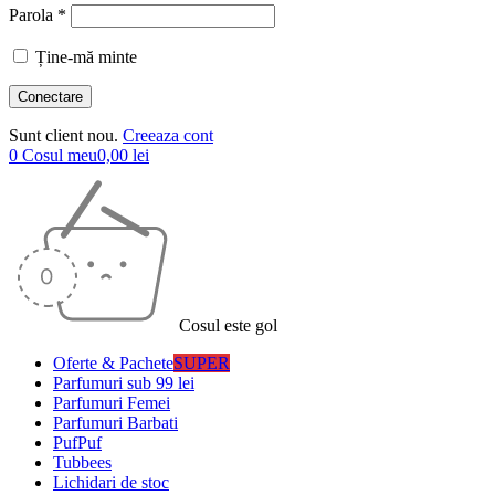
Parola *
Ține-mă minte
Sunt client nou.
Creeaza cont
0
Cosul meu
0,00
lei
Cosul este gol
Oferte & Pachete
SUPER
Parfumuri sub 99 lei
Parfumuri Femei
Parfumuri Barbati
PufPuf
Tubbees
Lichidari de stoc