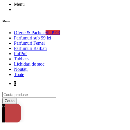
Menu
Menu
Oferte & Pachete
SUPER
Parfumuri sub 99 lei
Parfumuri Femei
Parfumuri Barbati
PufPuf
Tubbees
Lichidari de stoc
Noutăți
Toate
0
0