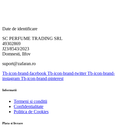
Date de identificare
SC PERFUME TRADING SRL
49302869
J23/8543/2023
Domnesti, Ilfov
suport@zafaran.ro
Tb-icon-brand-facebook
Tb-icon-brand-twitter
Tb-icon-brand-
instagram
Tb-icon-brand-pinterest
Informatii
Termeni si conditii
Confidentialitate
Politica de Cookies
Plata si livrare