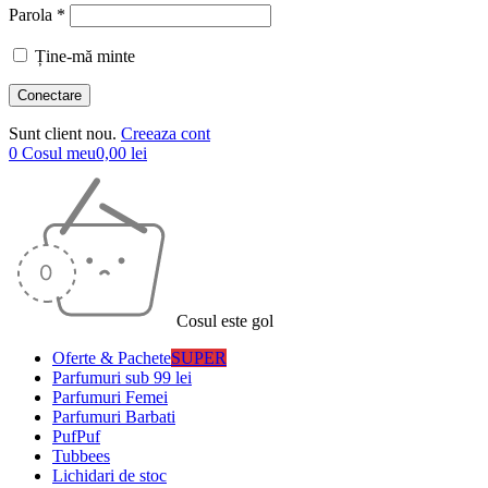
Parola *
Ține-mă minte
Sunt client nou.
Creeaza cont
0
Cosul meu
0,00
lei
Cosul este gol
Oferte & Pachete
SUPER
Parfumuri sub 99 lei
Parfumuri Femei
Parfumuri Barbati
PufPuf
Tubbees
Lichidari de stoc