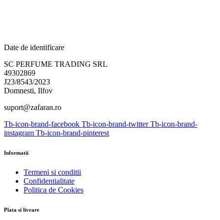
Date de identificare
SC PERFUME TRADING SRL
49302869
J23/8543/2023
Domnesti, Ilfov
suport@zafaran.ro
Tb-icon-brand-facebook
Tb-icon-brand-twitter
Tb-icon-brand-
instagram
Tb-icon-brand-pinterest
Informatii
Termeni si conditii
Confidentialitate
Politica de Cookies
Plata si livrare