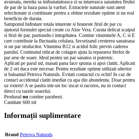
avansata, menita sa imbunatateasca si sa intareasca sanatatea firului
de par de la baza pana la varfuri. Extractele naturale sunt atent
selectionate si combinate pentru a obtine rezultate optime si un real
beneficiu de durata.
Samponul hidratare totala intareste si hraneste firul de par cu
ajutorul formulei special create cu Aloe Vera. Curata delicat scalpul
si firul de par, pastrandu-i integritatea. Contine vitaminele A, C si E
care contribuie la fluctuatia celulara, favorizand cresterea sanatoasa
si un par stralucitor. Vitamina B12 si acidul folic previn caderea
parului. Continutul ridicat de colagen ajuta la repararea firelor de
par arse de soare. Ideal pentru un par sanatos si puternic.
Aplicati pe parul ud, masati pana face spuma si apoi clatiti. Aplicati
de 2 ori daca este necesar. Pentru rezultate optime utilizati ulterior
si balsamul Petrova Naturals. Evitati contactul cu ochii! In caz de
contact accidental clatiti imediat cu apa din abundenta. Doar pentru
uz extern! A se pastra intr-un loc uscat si racoros, nu in contact
direct cu razele soarelui.
Produsul
nu
contine parabeni.
Cantitate 600 ml
Informații suplimentare
Brand
Petrova Naturals