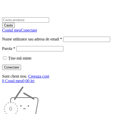
Contul meu
Conectare
Nume utilizator sau adresa de email *
Parola *
Ține-mă minte
Sunt client nou.
Creeaza cont
0
Cosul meu
0,00
lei