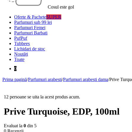
Cosul este gol
Oferte & Pachete
SUPER
Parfumuri sub 99 lei
Parfumuri Femei
Parfumuri Barbati
PufPuf
Tubbees
Lichidari de stoc
Noutăți
Toate
0
Prima pagină
/
Parfumuri arabesti
/
Parfumuri arabesti dama
/
Prive Turqu
12 persoane se uita la acest produs acum.
Prive Turquoise, EDP, 100ml
Evaluat la
0
din 5
0 Recenzii