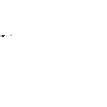
cate cu
*