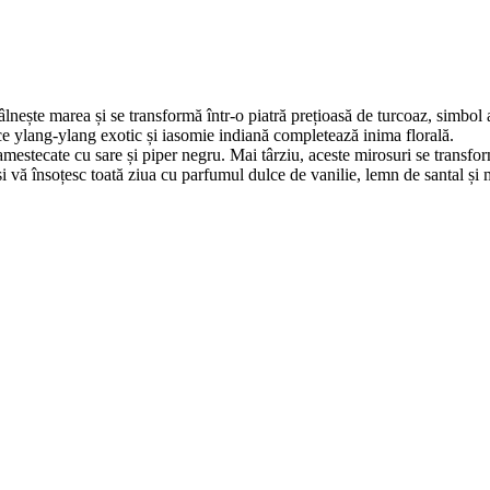
ește marea și se transformă într-o piatră prețioasă de turcoaz, simbol al p
ce ylang-ylang exotic și iasomie indiană completează inima florală.
amestecate cu sare și piper negru. Mai târziu, aceste mirosuri se transfo
 și vă însoțesc toată ziua cu parfumul dulce de vanilie, lemn de santal și