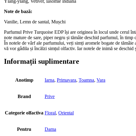
Ylang-ylang, Vetiver, Iasomie indiană
Note de bază:
Vanilie, Lemn de santal, Mușchi
Parfumul Prive Turquoise EDP își are originea în locul unde cerul întâln
note mature de sare, piper negru și tămâie deschid parfumul, în timp 
În notele de vârf ale parfumului, veți simți aromele bogate de tămâie 
vă vor gâdila și încălzi simțul olfactiv. Iar notele de inimă se deschid
Informații suplimentare
Anotimp
Iarna
,
Primavara
,
Toamna
,
Vara
Brand
Prive
Categorie olfactiva
Floral
,
Oriental
Pentru
Dama