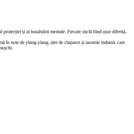
rotecției și al bunăstării mentale. Fiecare sticlă fiind ușor diferită,
rmă în note de ylang-ylang, ulei de chiparos și iasomie indiană, care
 mușchi.