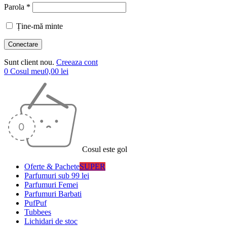
Parola *
Ține-mă minte
Sunt client nou.
Creeaza cont
0
Cosul meu
0,00
lei
Cosul este gol
Oferte & Pachete
SUPER
Parfumuri sub 99 lei
Parfumuri Femei
Parfumuri Barbati
PufPuf
Tubbees
Lichidari de stoc