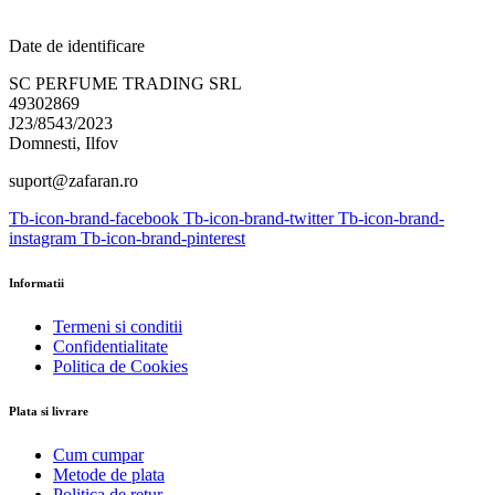
Date de identificare
SC PERFUME TRADING SRL
49302869
J23/8543/2023
Domnesti, Ilfov
suport@zafaran.ro
Tb-icon-brand-facebook
Tb-icon-brand-twitter
Tb-icon-brand-
instagram
Tb-icon-brand-pinterest
Informatii
Termeni si conditii
Confidentialitate
Politica de Cookies
Plata si livrare
Cum cumpar
Metode de plata
Politica de retur