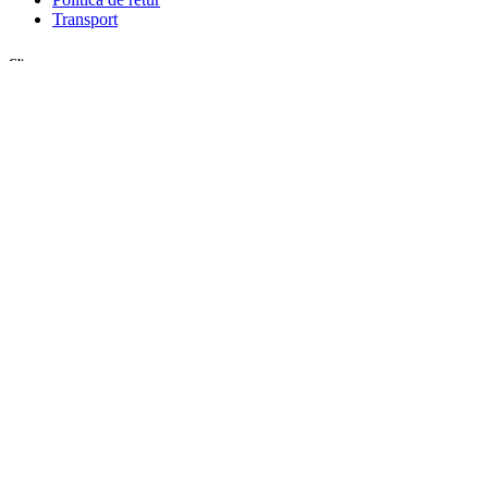
Transport
Client
Contul meu
Inregistrare
Istoric comenzi
© Zafaran.ro. Toate drepturile rezervate.
Menu