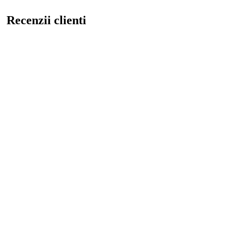
Recenzii clienti
Inca nu exista recenzii
Fii primul care lasa o recenzie pentru “Parfum dama Maria”
Adresa ta de email nu va fi publicată.
Câmpurile obligatorii sunt
marcate cu
*
Nota ta
*