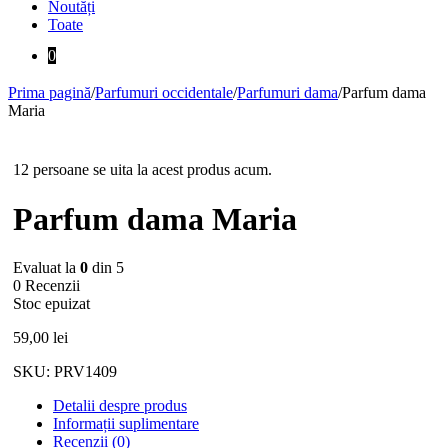
Noutăți
Toate
0
Prima pagină
/
Parfumuri occidentale
/
Parfumuri dama
/
Parfum dama
Maria
Stoc epuizat
12 persoane se uita la acest produs acum.
Parfum dama Maria
Evaluat la
0
din 5
0 Recenzii
Stoc epuizat
59,00
lei
SKU:
PRV1409
Detalii despre produs
Informații suplimentare
Recenzii (0)