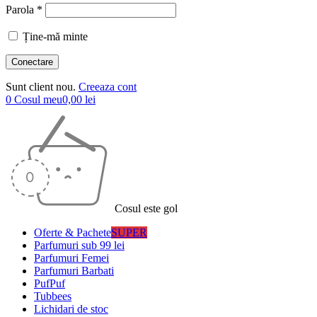
Parola *
Ține-mă minte
Sunt client nou.
Creeaza cont
0
Cosul meu
0,00
lei
Cosul este gol
Oferte & Pachete
SUPER
Parfumuri sub 99 lei
Parfumuri Femei
Parfumuri Barbati
PufPuf
Tubbees
Lichidari de stoc