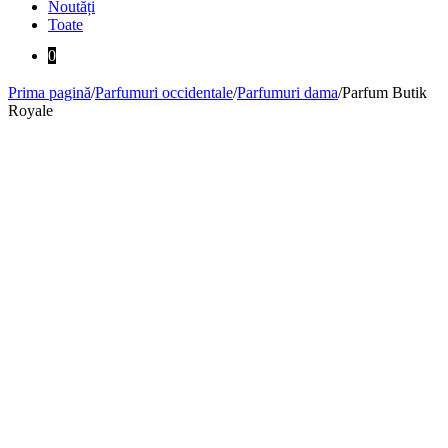
Noutăți
Toate
0
Prima pagină
/
Parfumuri occidentale
/
Parfumuri dama
/
Parfum Butik
Royale