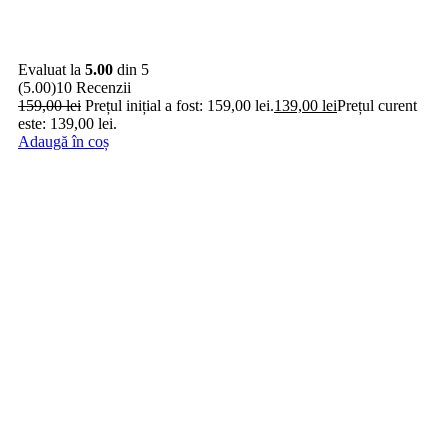
Evaluat la
5.00
din 5
(5.00)
10 Recenzii
159,00
lei
Prețul inițial a fost: 159,00 lei.
139,00
lei
Prețul curent
este: 139,00 lei.
Adaugă în coș