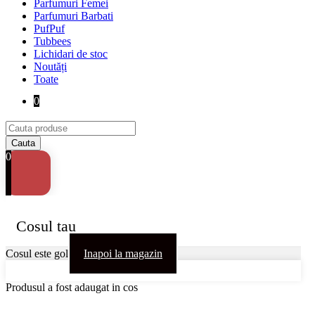
Parfumuri Femei
Parfumuri Barbati
PufPuf
Tubbees
Lichidari de stoc
Noutăți
Toate
0
0
Cosul tau
Cosul este gol
Inapoi la magazin
Produsul a fost adaugat in cos