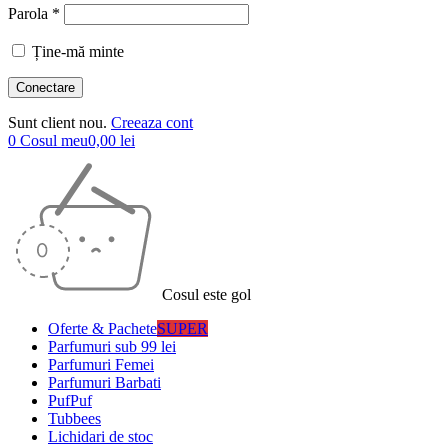
Parola *
Ține-mă minte
Sunt client nou.
Creeaza cont
0
Cosul meu
0,00
lei
Cosul este gol
Oferte & Pachete
SUPER
Parfumuri sub 99 lei
Parfumuri Femei
Parfumuri Barbati
PufPuf
Tubbees
Lichidari de stoc