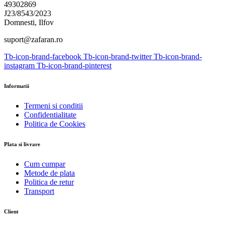
49302869
J23/8543/2023
Domnesti, Ilfov
suport@zafaran.ro
Tb-icon-brand-facebook
Tb-icon-brand-twitter
Tb-icon-brand-
instagram
Tb-icon-brand-pinterest
Informatii
Termeni si conditii
Confidentialitate
Politica de Cookies
Plata si livrare
Cum cumpar
Metode de plata
Politica de retur
Transport
Client