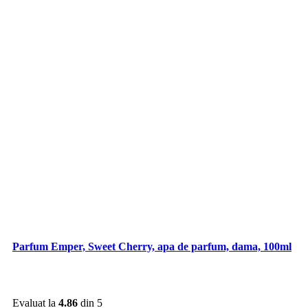
Parfum Emper, Sweet Cherry, apa de parfum, dama, 100ml
Evaluat la
4.86
din 5