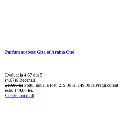
Parfum arabesc Giza of Arabia Oud
Evaluat la
4.67
din 5
(4.67)
6 Recenzii
219,00
lei
Prețul inițial a fost: 219,00 lei.
149,00
lei
Prețul curent
este: 149,00 lei.
Citește mai mult