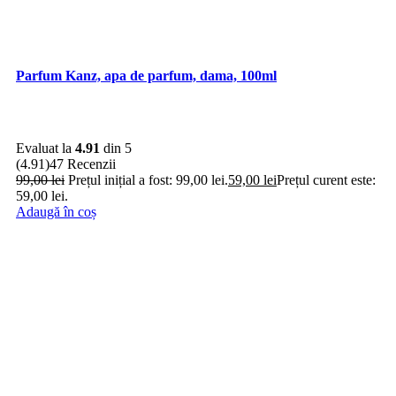
Parfum Kanz, apa de parfum, dama, 100ml
Evaluat la
4.91
din 5
(4.91)
47 Recenzii
99,00
lei
Prețul inițial a fost: 99,00 lei.
59,00
lei
Prețul curent este:
59,00 lei.
Adaugă în coș