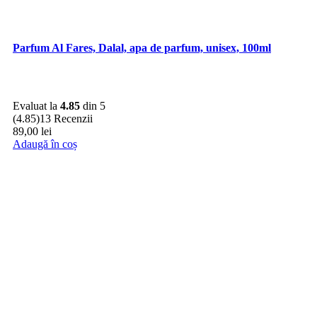
Parfum Al Fares, Dalal, apa de parfum, unisex, 100ml
Evaluat la
4.85
din 5
(4.85)
13 Recenzii
89,00
lei
Adaugă în coș