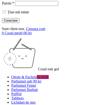
Parola *
Ține-mă minte
Sunt client nou.
Creeaza cont
0
Cosul meu
0,00
lei
Cosul este gol
Oferte & Pachete
SUPER
Parfumuri sub 99 lei
Parfumuri Femei
Parfumuri Barbati
PufPuf
Tubbees
Lichidari de stoc