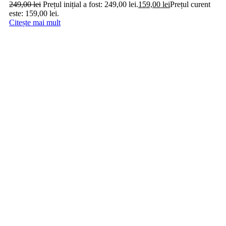
249,00
lei
Prețul inițial a fost: 249,00 lei.
159,00
lei
Prețul curent
este: 159,00 lei.
Citește mai mult