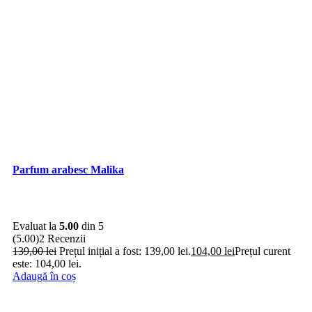
Parfum arabesc Malika
Evaluat la
5.00
din 5
(5.00)
2 Recenzii
139,00
lei
Prețul inițial a fost: 139,00 lei.
104,00
lei
Prețul curent
este: 104,00 lei.
Adaugă în coș