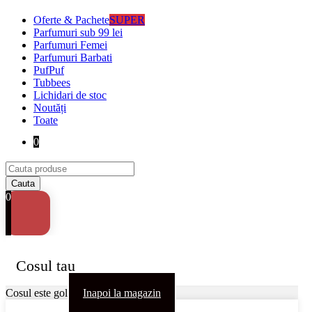
Oferte & Pachete
SUPER
Parfumuri sub 99 lei
Parfumuri Femei
Parfumuri Barbati
PufPuf
Tubbees
Lichidari de stoc
Noutăți
Toate
0
0
Cosul tau
Cosul este gol
Inapoi la magazin