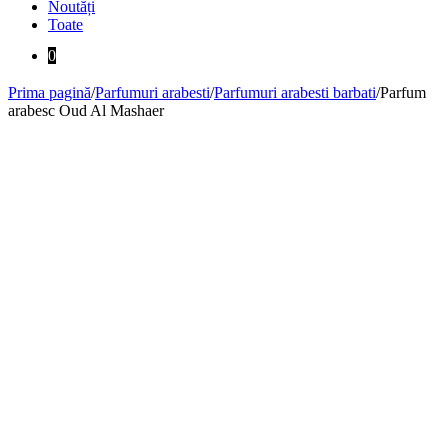
Noutăți
Toate
0
Prima pagină
/
Parfumuri arabesti
/
Parfumuri arabesti barbati
/
Parfum
arabesc Oud Al Mashaer