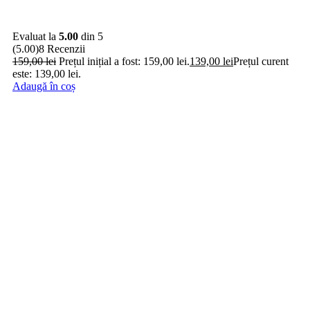
Evaluat la
5.00
din 5
(5.00)
8 Recenzii
159,00
lei
Prețul inițial a fost: 159,00 lei.
139,00
lei
Prețul curent
este: 139,00 lei.
Adaugă în coș