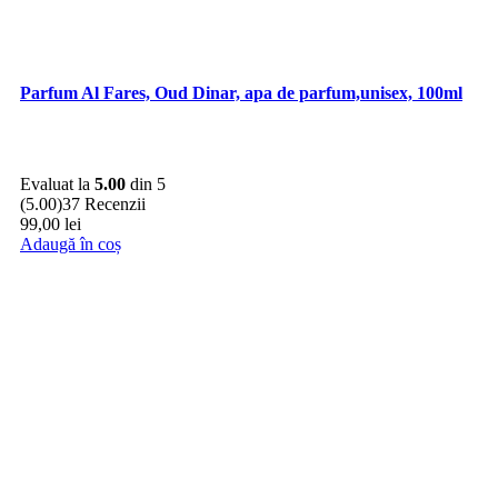
Parfum Al Fares, Oud Dinar, apa de parfum,unisex, 100ml
Evaluat la
5.00
din 5
(5.00)
37 Recenzii
99,00
lei
Adaugă în coș