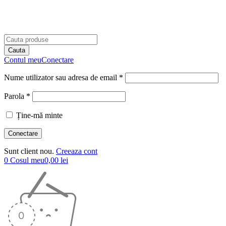
Contul meu
Conectare
Nume utilizator sau adresa de email *
Parola *
Ține-mă minte
Sunt client nou.
Creeaza cont
0
Cosul meu
0,00
lei