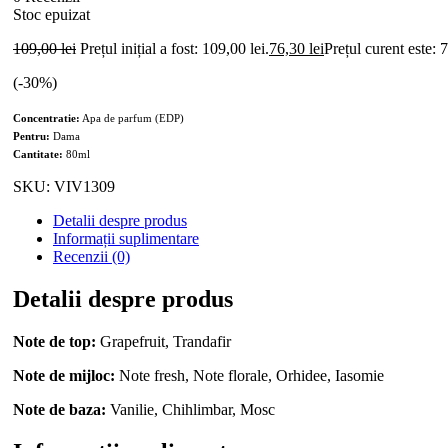
Stoc epuizat
109,00
lei
Prețul inițial a fost: 109,00 lei.
76,30
lei
Prețul curent este: 7
(-
30
%)
Concentratie:
Apa de parfum (EDP)
Pentru:
Dama
Cantitate:
80ml
SKU:
VIV1309
Detalii despre produs
Informații suplimentare
Recenzii (0)
Detalii despre produs
Note de top:
Grapefruit, Trandafir
Note de mijloc:
Note fresh, Note florale, Orhidee, Iasomie
Note de baza:
Vanilie, Chihlimbar, Mosc