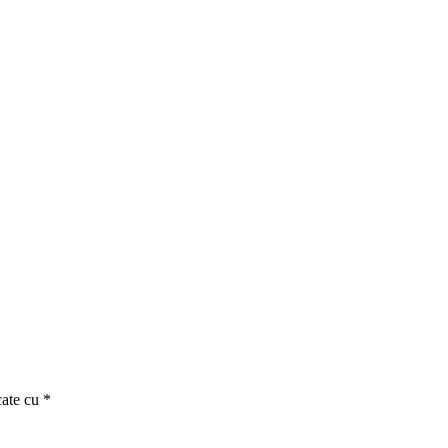
cate cu
*