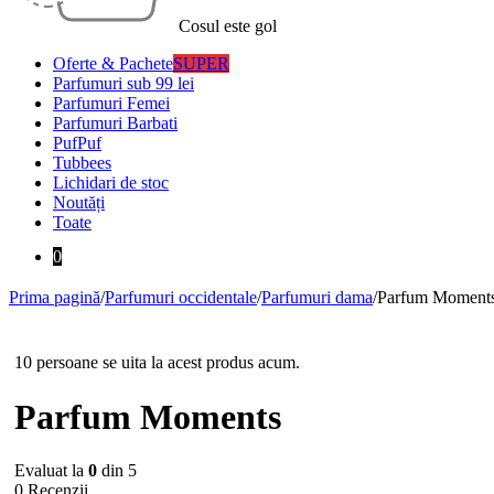
Cosul este gol
Oferte & Pachete
SUPER
Parfumuri sub 99 lei
Parfumuri Femei
Parfumuri Barbati
PufPuf
Tubbees
Lichidari de stoc
Noutăți
Toate
0
Prima pagină
/
Parfumuri occidentale
/
Parfumuri dama
/
Parfum Moment
Stoc epuizat
10 persoane se uita la acest produs acum.
Parfum Moments
Evaluat la
0
din 5
0 Recenzii