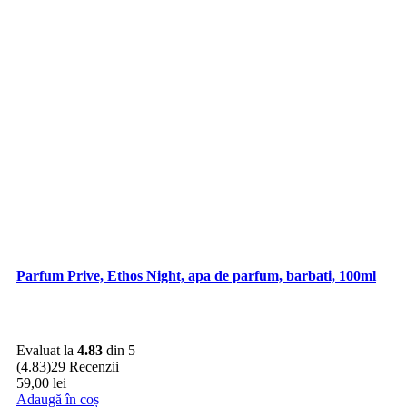
Parfum Prive, Ethos Night, apa de parfum, barbati, 100ml
Evaluat la
4.83
din 5
(4.83)
29 Recenzii
59,00
lei
Adaugă în coș