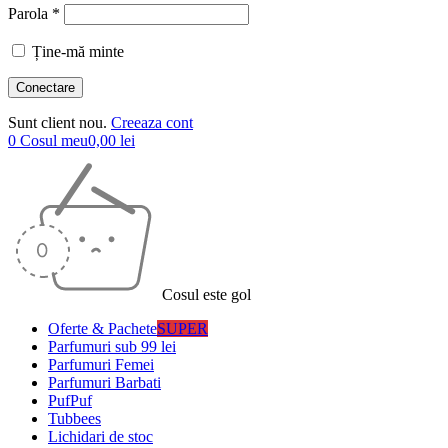
Parola *
Ține-mă minte
Sunt client nou.
Creeaza cont
0
Cosul meu
0,00
lei
Cosul este gol
Oferte & Pachete
SUPER
Parfumuri sub 99 lei
Parfumuri Femei
Parfumuri Barbati
PufPuf
Tubbees
Lichidari de stoc