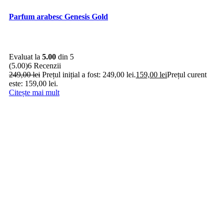
Parfum arabesc Genesis Gold
Evaluat la
5.00
din 5
(5.00)
6 Recenzii
249,00
lei
Prețul inițial a fost: 249,00 lei.
159,00
lei
Prețul curent
este: 159,00 lei.
Citește mai mult