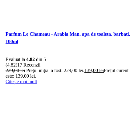
Parfum Le Chameau - Arabia Man, apa de toaleta, barbati,
100ml
Evaluat la
4.82
din 5
(4.82)
17 Recenzii
229,00
lei
Prețul inițial a fost: 229,00 lei.
139,00
lei
Prețul curent
este: 139,00 lei.
Citește mai mult