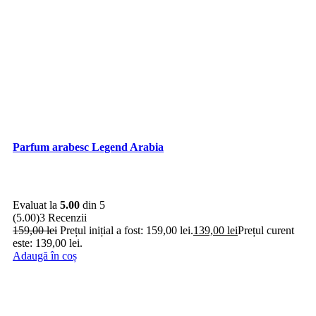
Parfum arabesc Legend Arabia
Evaluat la
5.00
din 5
(5.00)
3 Recenzii
159,00
lei
Prețul inițial a fost: 159,00 lei.
139,00
lei
Prețul curent
este: 139,00 lei.
Adaugă în coș