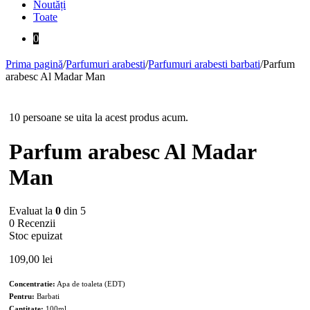
Noutăți
Toate
0
Prima pagină
/
Parfumuri arabesti
/
Parfumuri arabesti barbati
/
Parfum
arabesc Al Madar Man
Stoc epuizat
10 persoane se uita la acest produs acum.
Parfum arabesc Al Madar
Man
Evaluat la
0
din 5
0 Recenzii
Stoc epuizat
109,00
lei
Concentratie:
Apa de toaleta (EDT)
Pentru:
Barbati
Cantitate:
100ml