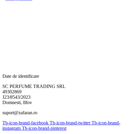
Date de identificare
SC PERFUME TRADING SRL
49302869
J23/8543/2023
Domnesti, Ilfov
suport@zafaran.ro
Tb-icon-brand-facebook
Tb-icon-brand-twitter
Tb-icon-brand-
instagram
Tb-icon-brand-pinterest