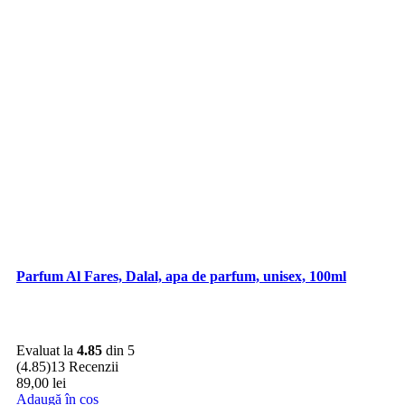
Parfum Al Fares, Dalal, apa de parfum, unisex, 100ml
Evaluat la
4.85
din 5
(4.85)
13 Recenzii
89,00
lei
Adaugă în coș