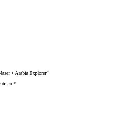
 Naser + Arabia Explorer”
cate cu
*