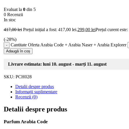
Evaluat la
0
din 5
0 Recenzii
In stoc
417,00
lei
Prețul inițial a fost: 417,00 lei.
299,00
lei
Prețul curent este:
(-
28
%)
Cantitate Oferta Arabia Code + Arabia Naser + Arabia Explorer
Adaugă în coș
Livrare estimata: luni 10. august - marți 11. august
SKU:
PCH028
Detalii despre produs
Informații suplimentare
Recenzii (0)
Detalii despre produs
Parfum Arabia Code