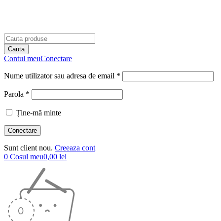
Contul meu
Conectare
Nume utilizator sau adresa de email *
Parola *
Ține-mă minte
Sunt client nou.
Creeaza cont
0
Cosul meu
0,00
lei