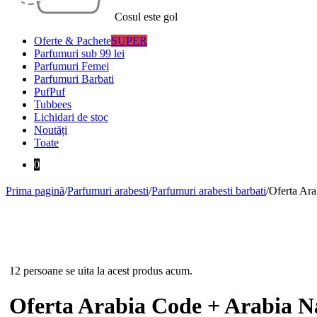
Cosul este gol
Oferte & Pachete
SUPER
Parfumuri sub 99 lei
Parfumuri Femei
Parfumuri Barbati
PufPuf
Tubbees
Lichidari de stoc
Noutăți
Toate
0
Prima pagină
/
Parfumuri arabesti
/
Parfumuri arabesti barbati
/
Oferta Ara
-28%
12 persoane se uita la acest produs acum.
Oferta Arabia Code + Arabia N