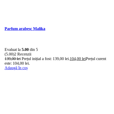
Parfum arabesc Malika
Evaluat la
5.00
din 5
(5.00)
2 Recenzii
139,00
lei
Prețul inițial a fost: 139,00 lei.
104,00
lei
Prețul curent
este: 104,00 lei.
Adaugă în coș