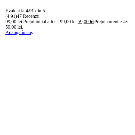
Evaluat la
4.91
din 5
(4.91)
47 Recenzii
99,00
lei
Prețul inițial a fost: 99,00 lei.
59,00
lei
Prețul curent este:
59,00 lei.
Adaugă în coș