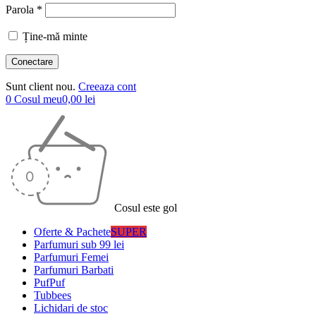
Parola *
Ține-mă minte
Sunt client nou.
Creeaza cont
0
Cosul meu
0,00
lei
Cosul este gol
Oferte & Pachete
SUPER
Parfumuri sub 99 lei
Parfumuri Femei
Parfumuri Barbati
PufPuf
Tubbees
Lichidari de stoc