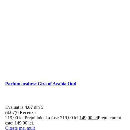
Parfum arabesc Giza of Arabia Oud
Evaluat la
4.67
din 5
(4.67)
6 Recenzii
219,00
lei
Prețul inițial a fost: 219,00 lei.
149,00
lei
Prețul curent
este: 149,00 lei.
Citește mai mult