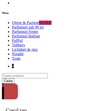
Menu
Oferte & Pachete
SUPER
Parfumuri sub 99 lei
Parfumuri Femei
Parfumuri Barbati
PufPuf
Tubbees
Lichidari de stoc
Noutăți
Toate
0
0
Cosul tau