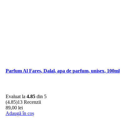
Parfum Al Fares, Dalal, apa de parfum, unisex, 100ml
Evaluat la
4.85
din 5
(4.85)
13 Recenzii
89,00
lei
Adaugă în coș