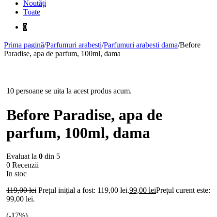
Noutăți
Toate
0
Prima pagină
/
Parfumuri arabesti
/
Parfumuri arabesti dama
/
Before
Paradise, apa de parfum, 100ml, dama
-17%
10 persoane se uita la acest produs acum.
Before Paradise, apa de
parfum, 100ml, dama
Evaluat la
0
din 5
0 Recenzii
In stoc
119,00
lei
Prețul inițial a fost: 119,00 lei.
99,00
lei
Prețul curent este:
99,00 lei.
(-
17
%)