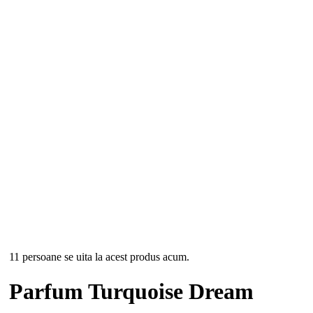
Concentratie
Eau de parfum (EDP)
Informații suplimentare
Brand
BPI
Categorie olfactiva
Floral
Pentru
Dama
Tip
Apa de parfum
Recenzii clienti
Inca nu exista recenzii
Fii primul care lasa o recenzie pentru “Parfum Turquoise Dream”