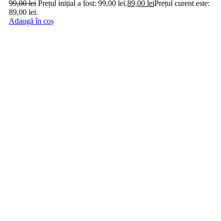
Date de identificare
SC PERFUME TRADING SRL
49302869
J23/8543/2023
Domnesti, Ilfov
suport@zafaran.ro
Tb-icon-brand-facebook
Tb-icon-brand-twitter
Tb-icon-brand-
instagram
Tb-icon-brand-pinterest
Informatii
Termeni si conditii
Confidentialitate
Politica de Cookies
Plata si livrare
Cum cumpar
Metode de plata
Politica de retur