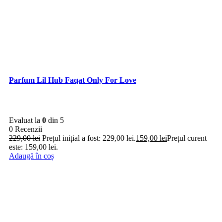
Transport
Client
Contul meu
Inregistrare
Istoric comenzi
© Zafaran.ro. Toate drepturile rezervate.
Menu