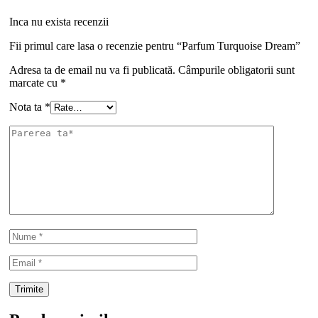
Parfum dama She Fashion
Evaluat la
5.00
din 5
(5.00)
3 Recenzii
109,00
lei
Prețul inițial a fost: 109,00 lei.
89,00
lei
Prețul curent
este: 89,00 lei.
Adaugă în coș