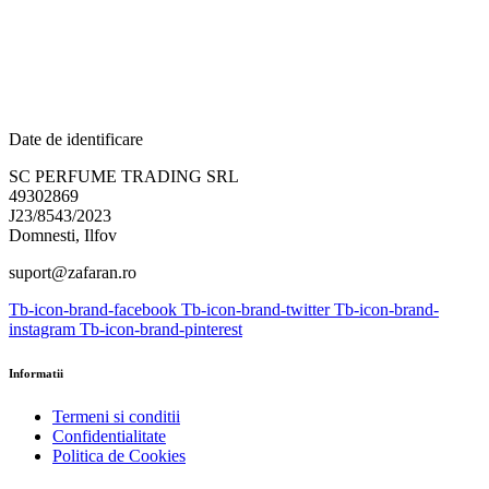
Menu
Oferte & Pachete
SUPER
Parfumuri sub 99 lei
Parfumuri Femei
Parfumuri Barbati
PufPuf
Tubbees
Lichidari de stoc
Noutăți
Toate
0
0
Cosul tau
Cosul este gol
Inapoi la magazin