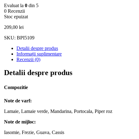
Adresa ta de email nu va fi publicată.
Câmpurile obligatorii sunt
marcate cu
*
Nota ta
*
Produse similare