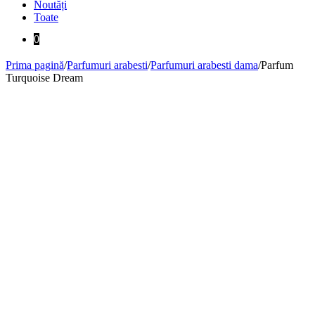
Noutăți
Toate
0
Prima pagină
/
Parfumuri arabesti
/
Parfumuri arabesti dama
/
Parfum
Turquoise Dream