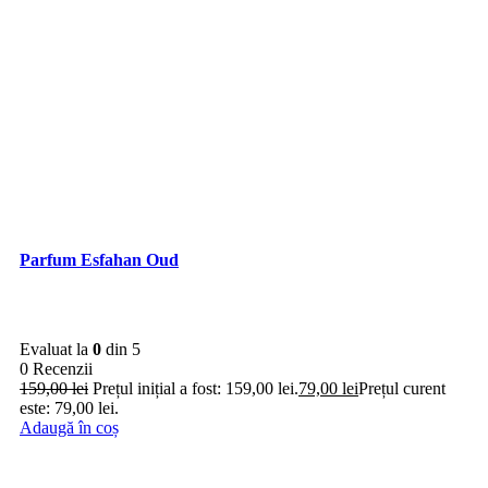
Evaluat la
4.43
din 5
(4.43)
14 Recenzii
99,00
lei
Prețul inițial a fost: 99,00 lei.
69,00
lei
Prețul curent este:
69,00 lei.
Adaugă în coș