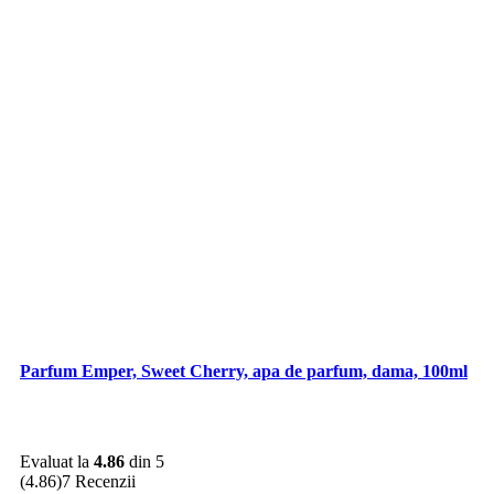
Parfum Lil Hub Faqat Only For Love
Evaluat la
0
din 5
0 Recenzii
229,00
lei
Prețul inițial a fost: 229,00 lei.
159,00
lei
Prețul curent
este: 159,00 lei.
Adaugă în coș