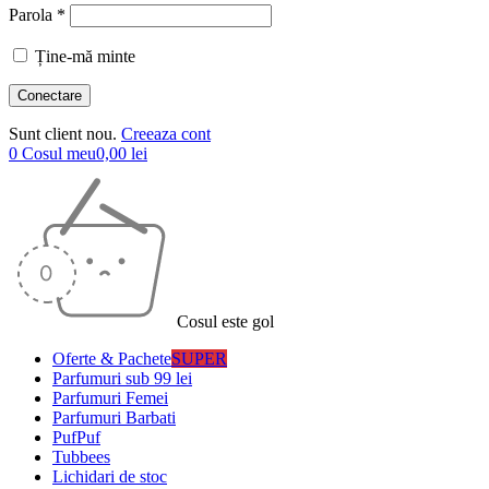
Parola *
Ține-mă minte
Sunt client nou.
Creeaza cont
0
Cosul meu
0,00
lei
Cosul este gol
Oferte & Pachete
SUPER
Parfumuri sub 99 lei
Parfumuri Femei
Parfumuri Barbati
PufPuf
Tubbees
Lichidari de stoc