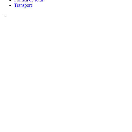
Transport
Client
Contul meu
Inregistrare
Istoric comenzi
© Zafaran.ro. Toate drepturile rezervate.
Menu