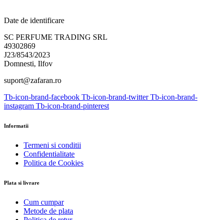
Date de identificare
SC PERFUME TRADING SRL
49302869
J23/8543/2023
Domnesti, Ilfov
suport@zafaran.ro
Tb-icon-brand-facebook
Tb-icon-brand-twitter
Tb-icon-brand-
instagram
Tb-icon-brand-pinterest
Informatii
Termeni si conditii
Confidentialitate
Politica de Cookies
Plata si livrare
Cum cumpar
Metode de plata
Politica de retur