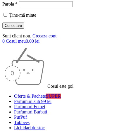
Parola *
Ține-mă minte
Sunt client nou.
Creeaza cont
0
Cosul meu
0,00
lei
Cosul este gol
Oferte & Pachete
SUPER
Parfumuri sub 99 lei
Parfumuri Femei
Parfumuri Barbati
PufPuf
Tubbees
Lichidari de stoc