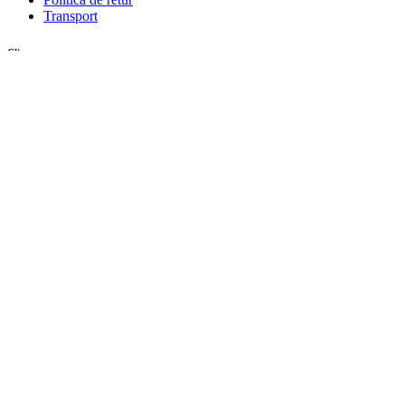
Transport
Client
Contul meu
Inregistrare
Istoric comenzi
© Zafaran.ro. Toate drepturile rezervate.
Menu