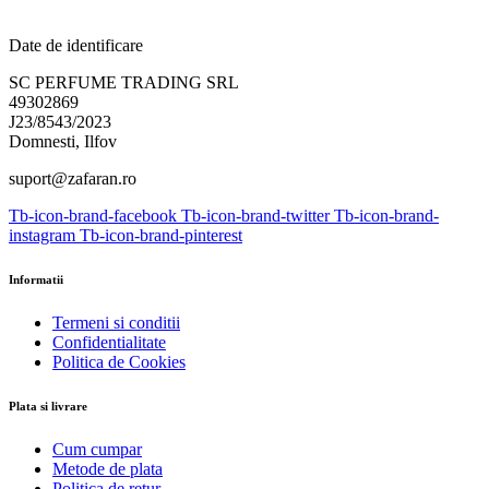
Date de identificare
SC PERFUME TRADING SRL
49302869
J23/8543/2023
Domnesti, Ilfov
suport@zafaran.ro
Tb-icon-brand-facebook
Tb-icon-brand-twitter
Tb-icon-brand-
instagram
Tb-icon-brand-pinterest
Informatii
Termeni si conditii
Confidentialitate
Politica de Cookies
Plata si livrare
Cum cumpar
Metode de plata
Politica de retur