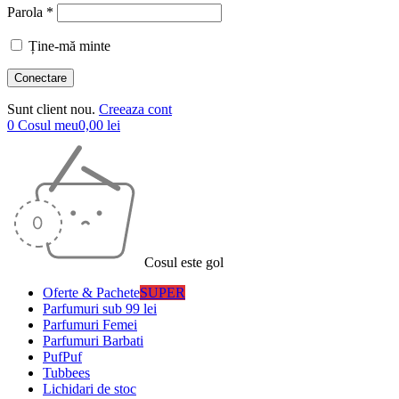
Parola *
Ține-mă minte
Sunt client nou.
Creeaza cont
0
Cosul meu
0,00
lei
Cosul este gol
Oferte & Pachete
SUPER
Parfumuri sub 99 lei
Parfumuri Femei
Parfumuri Barbati
PufPuf
Tubbees
Lichidari de stoc