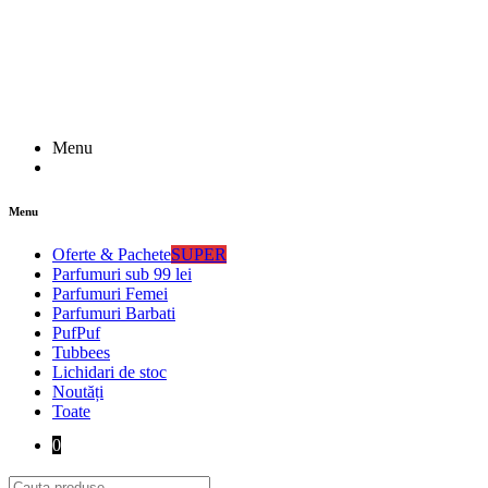
Menu
Menu
Oferte & Pachete
SUPER
Parfumuri sub 99 lei
Parfumuri Femei
Parfumuri Barbati
PufPuf
Tubbees
Lichidari de stoc
Noutăți
Toate
0