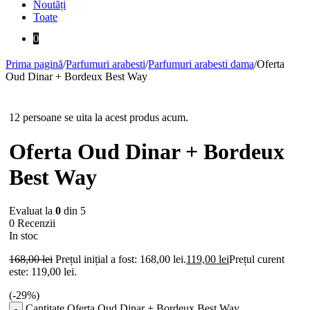
Noutăți
Toate
0
Prima pagină
/
Parfumuri arabesti
/
Parfumuri arabesti dama
/
Oferta
Oud Dinar + Bordeux Best Way
-29%
12 persoane se uita la acest produs acum.
Oferta Oud Dinar + Bordeux
Best Way
Evaluat la
0
din 5
0 Recenzii
In stoc
168,00
lei
Prețul inițial a fost: 168,00 lei.
119,00
lei
Prețul curent
este: 119,00 lei.
(-
29
%)
Cantitate Oferta Oud Dinar + Bordeux Best Way