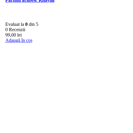
Parfum arabesc Khayali
Evaluat la
0
din 5
0 Recenzii
99,00
lei
Adaugă în coș