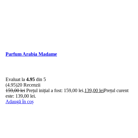
Parfum Arabia Madame
Evaluat la
4.95
din 5
(4.95)
20 Recenzii
159,00
lei
Prețul inițial a fost: 159,00 lei.
139,00
lei
Prețul curent
este: 139,00 lei.
Adaugă în coș