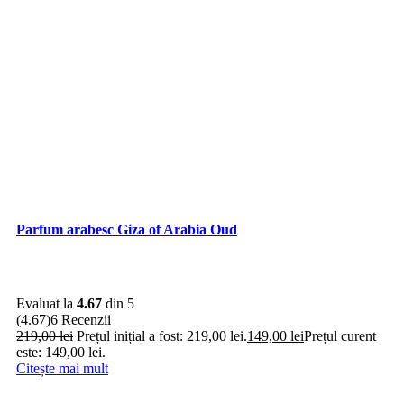
Parfum arabesc Giza of Arabia Oud
Evaluat la
4.67
din 5
(4.67)
6 Recenzii
219,00
lei
Prețul inițial a fost: 219,00 lei.
149,00
lei
Prețul curent
este: 149,00 lei.
Citește mai mult