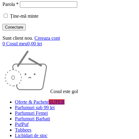
Parola *
Ține-mă minte
Sunt client nou.
Creeaza cont
0
Cosul meu
0,00
lei
Cosul este gol
Oferte & Pachete
SUPER
Parfumuri sub 99 lei
Parfumuri Femei
Parfumuri Barbati
PufPuf
Tubbees
Lichidari de stoc