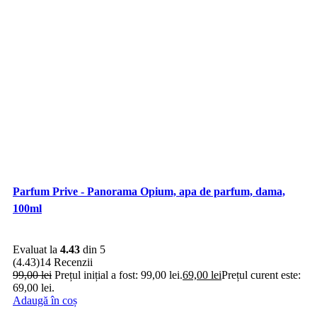
Parfum Prive - Panorama Opium, apa de parfum, dama,
100ml
Evaluat la
4.43
din 5
(4.43)
14 Recenzii
99,00
lei
Prețul inițial a fost: 99,00 lei.
69,00
lei
Prețul curent este:
69,00 lei.
Adaugă în coș