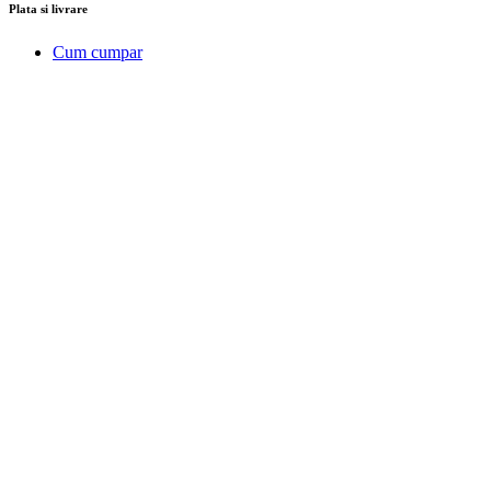
Plata si livrare
Cum cumpar
Metode de plata
Politica de retur
Transport
Client
Contul meu
Inregistrare
Istoric comenzi
© Zafaran.ro. Toate drepturile rezervate.