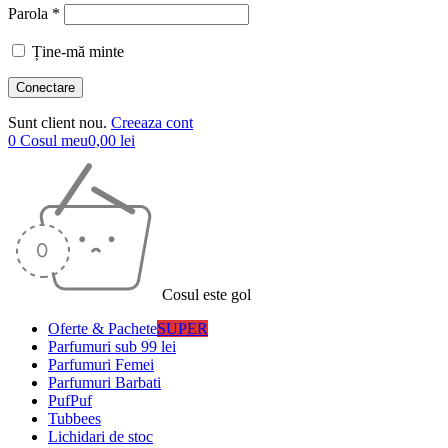
Parola *
Ține-mă minte
Sunt client nou.
Creeaza cont
0
Cosul meu
0,00
lei
Cosul este gol
Oferte & Pachete
SUPER
Parfumuri sub 99 lei
Parfumuri Femei
Parfumuri Barbati
PufPuf
Tubbees
Lichidari de stoc