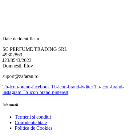
Date de identificare
SC PERFUME TRADING SRL
49302869
J23/8543/2023
Domnesti, Ilfov
suport@zafaran.ro
Tb-icon-brand-facebook
Tb-icon-brand-twitter
Tb-icon-brand-
instagram
Tb-icon-brand-pinterest
Informatii
Termeni si conditii
Confidentialitate
Politica de Cookies